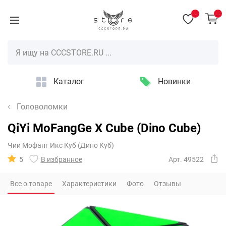
...
...
Каталог
Новинки
Головоломки
QiYi MoFangGe X Cube (Dino Cube)
Чии Мофанг Икс Куб (Дино Куб)
5
В избранное
Арт. 49522
Все о товаре
Характеристики
Фото
Отзывы