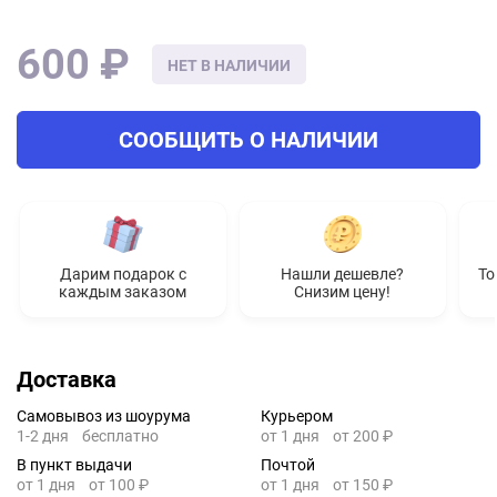
600 ₽
НЕТ В НАЛИЧИИ
СООБЩИТЬ О НАЛИЧИИ
Дарим подарок с
Нашли дешевле?
То
каждым заказом
Снизим цену!
Доставка
Самовывоз из шоурума
Курьером
1-2 дня
бесплатно
от 1 дня
от 200 ₽
В пункт выдачи
Почтой
от 1 дня
от 100 ₽
от 1 дня
от 150 ₽