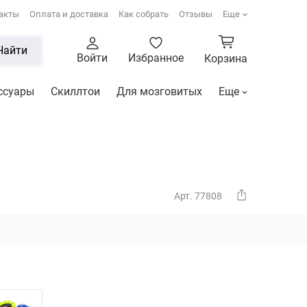
акты
Оплата и доставка
Как собрать
Отзывы
Еще
Найти
Войти
Избранное
Корзина
ссуары
Скиллтои
Для мозговитых
Еще
Арт. 77808