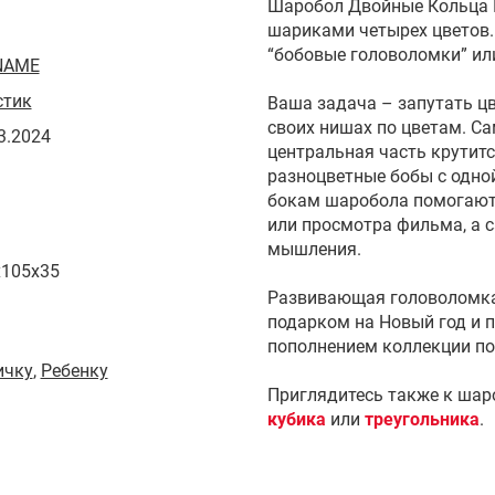
Шаробол Двойные Кольца 
шариками четырех цветов
“бобовые головоломки” ил
NAME
стик
Ваша задача – запутать цв
своих нишах по цветам. С
3.2024
центральная часть крутитс
разноцветные бобы с одно
бокам шаробола помогают
или просмотра фильма, а 
мышления.
x105x35
Развивающая головоломка 
подарком на Новый год и 
пополнением коллекции по
ичку
,
Ребенку
Приглядитесь также к шар
кубика
или
треугольника
.