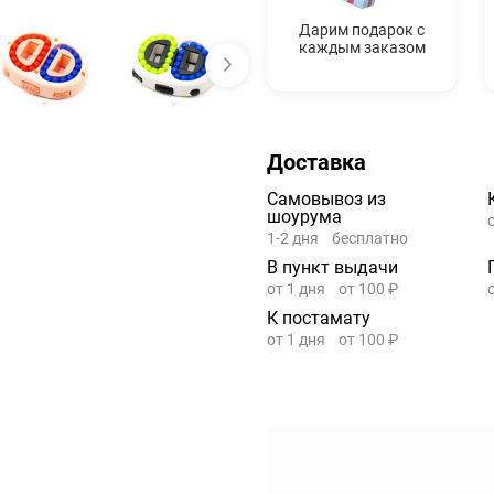
Дарим подарок с
каждым заказом
Доставка
Самовывоз из
шоурума
1-2 дня
бесплатно
В пункт выдачи
от 1 дня
от 100 ₽
К постамату
от 1 дня
от 100 ₽