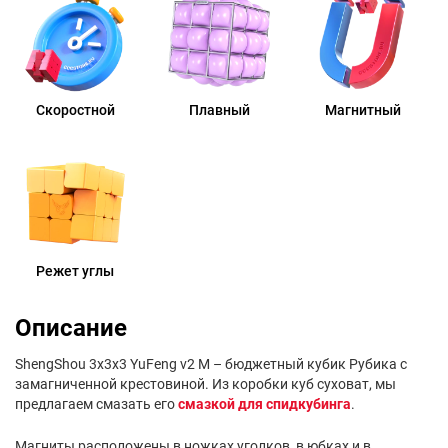
Скоростной
Плавный
Магнитный
Режет углы
Описание
ShengShou 3x3х3 YuFeng v2 М – бюджетный кубик Рубика с
замагниченной крестовиной. Из коробки куб суховат, мы
предлагаем смазать его
смазкой для спидкубинга
.
Магниты расположены в ножках уголков, в юбках и в