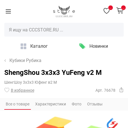
...
...
Каталог
Новинки
Кубики Рубика
ShengShou 3x3x3 YuFeng v2 M
ШенгШоу 3х3х3 Юфенг в2 М
В избранное
Арт. 76678
Все о товаре
Характеристики
Фото
Отзывы