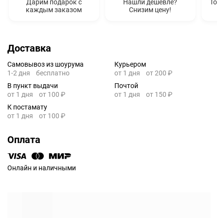
Дарим подарок с
Нашли дешевле?
То
каждым заказом
Снизим цену!
Доставка
Самовывоз из шоурума
Курьером
1-2 дня
бесплатно
от 1 дня
от 200 ₽
В пункт выдачи
Почтой
от 1 дня
от 100 ₽
от 1 дня
от 150 ₽
К постамату
от 1 дня
от 100 ₽
Оплата
Онлайн и наличными