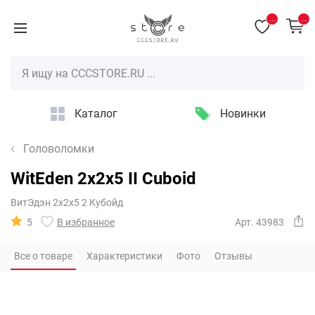
...
...
Каталог
Новинки
Головоломки
WitEden 2x2x5 II Cuboid
ВитЭдэн 2х2х5 2 Кубойд
5
В избранное
Арт. 43983
Все о товаре
Характеристики
Фото
Отзывы