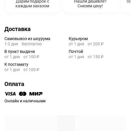
Дарим подарок с
Нашли дешевле?
То
каждым заказом
Снизим цену!
Доставка
Самовывоз из шоурума
Курьером
1-2 дня
бесплатно
от 1 дня
от 200 ₽
В пункт выдачи
Почтой
от 1 дня
от 100 ₽
от 1 дня
от 150 ₽
К постамату
от 1 дня
от 100 ₽
Оплата
Онлайн и наличными