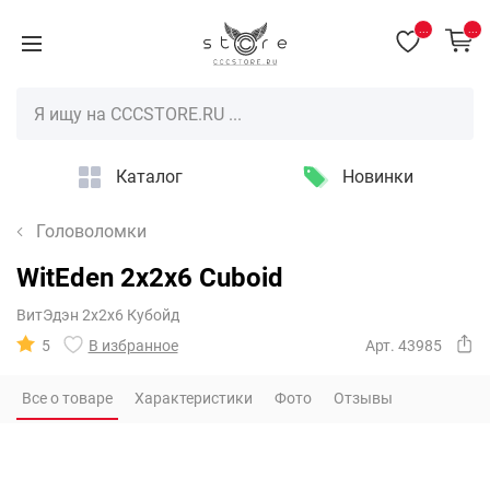
...
...
Каталог
Новинки
Головоломки
WitEden 2x2x6 Cuboid
ВитЭдэн 2х2х6 Кубойд
5
В избранное
Арт. 43985
Все о товаре
Характеристики
Фото
Отзывы