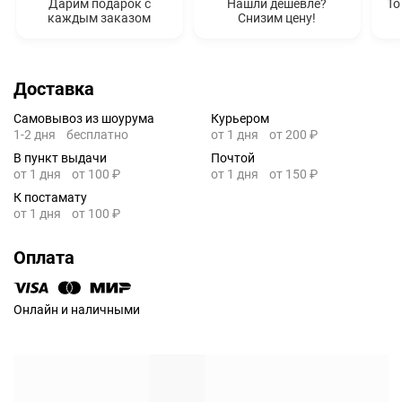
Дарим подарок с
Нашли дешевле?
То
каждым заказом
Снизим цену!
Доставка
Самовывоз из шоурума
Курьером
1-2 дня
бесплатно
от 1 дня
от 200 ₽
В пункт выдачи
Почтой
от 1 дня
от 100 ₽
от 1 дня
от 150 ₽
К постамату
от 1 дня
от 100 ₽
Оплата
Онлайн и наличными