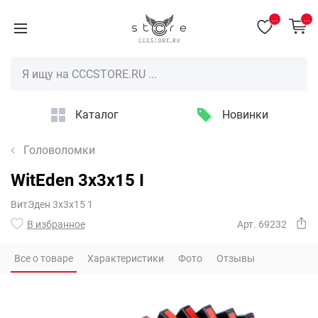
...
...
Каталог
Новинки
Головоломки
WitEden 3x3x15 I
ВитЭден 3х3х15 1
В избранное
Арт. 69232
Все о товаре
Характеристики
Фото
Отзывы