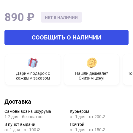
890 ₽
НЕТ В НАЛИЧИИ
СООБЩИТЬ О НАЛИЧИИ
Дарим подарок с
Нашли дешевле?
То
каждым заказом
Снизим цену!
Доставка
Самовывоз из шоурума
Курьером
1-2 дня
бесплатно
от 1 дня
от 200 ₽
В пункт выдачи
Почтой
от 1 дня
от 100 ₽
от 1 дня
от 150 ₽