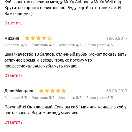
Куб - золотая середина между MoYu AoLong и MoYu WeiLong.
Крутиться просто великолепно. Буду еще брать такие же. И
Вам советую :)
Ответить
михаил
19.06.2017
Скорость 4/5
Контроль 4/5
Мягкость 4/5
Резка углов 4/5
цена/качество 10 баллов. отличный кубик, может показывать
отличное время, 4 звезды только потому что
профессиональные кубы чуть лучше.
Ответить
Дени Минцаев
30.06.2017
Скорость 5/5
Контроль 5/5
Мягкость 5/5
Резка углов 5/5
Покупайте! Он классный! Если вы саб 1мин или меньше а куб у
вас не очень - берите, не задумываясь!
Ответить