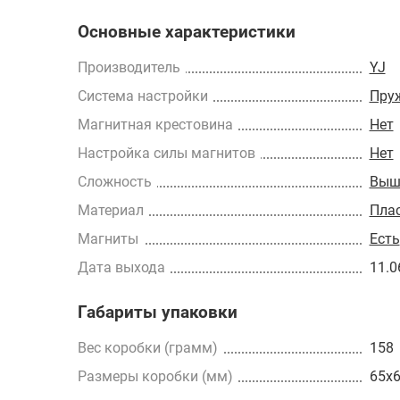
Основные характеристики
Производитель
YJ
Cистема настройки
Пру
Магнитная крестовина
Нет
Настройка силы магнитов
Нет
Сложность
Выш
Материал
Пла
Магниты
Есть
Дата выхода
11.0
Габариты упаковки
Вес коробки (грамм)
158
Размеры коробки (мм)
65x