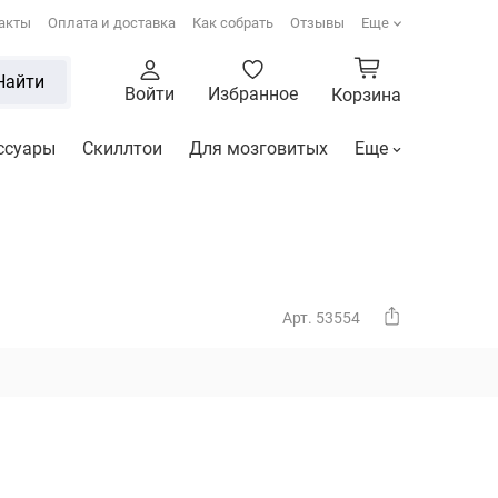
акты
Оплата и доставка
Как собрать
Отзывы
Еще
Найти
Войти
Избранное
Корзина
ссуары
Скиллтои
Для мозговитых
Еще
Арт. 53554