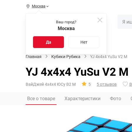
Москва
КАТАЛОГ
Ваш город?
Москва
Распродажа
Новинки
Да
Нет
Главная
Кубики Рубика
YJ 4x4x4 YuSu V2 M
YJ 4x4x4 YuSu V2 M
ВайДжей 4х4х4 ЮСу В2 М
5
5 отзывов
В
Все о товаре
Характеристики
Фото