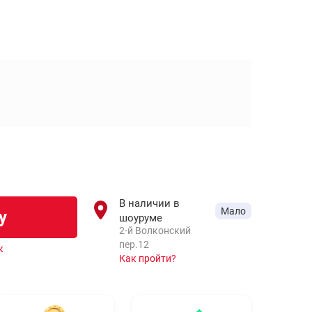
В наличии в
Мало
у
шоуруме
2-й Волконский
пер.12
к
Как пройти?