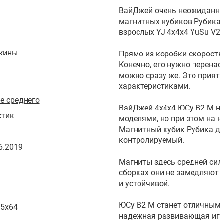
ВайДжей очень неожиданно
магнитных кубиков Рубика
взрослых YJ 4х4х4 YuSu V2
жины
Прямо из коробки скорост
Конечно, его нужно перенас
можно сразу же. Это прия
характеристиками.
е среднего
ВайДжей 4х4х4 ЮСу В2 М 
стик
моделями, но при этом на
Магнитный кубик Рубика д
контролируемый.
6.2019
Магниты здесь средней сил
сборках они не замедляют
и устойчивой.
ЮСу В2 М станет отличным
65x64
надежная развивающая игр