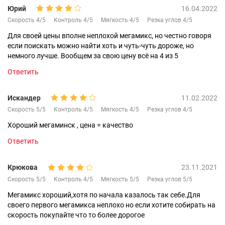
Юрий
16.04.2022
Скорость 4/5
Контроль 4/5
Мягкость 4/5
Резка углов 4/5
Для своей цены вполне неплохой мегамикс, но честно говоря
если поискать можно найти хоть и чуть-чуть дороже, но
немного лучше. Вообщем за свою цену всё на 4 из 5
Ответить
Искандер
11.02.2022
Скорость 5/5
Контроль 4/5
Мягкость 4/5
Резка углов 4/5
Хороший мегаминск , цена = качество
Ответить
Крюкова
23.11.2021
Скорость 5/5
Контроль 4/5
Мягкость 5/5
Резка углов 5/5
Мегамикс хороший,хотя по начала казалось так себе.Для
своего первого мегамикса неплохо но если хотите собирать на
скорость покупайте что то более дорогое