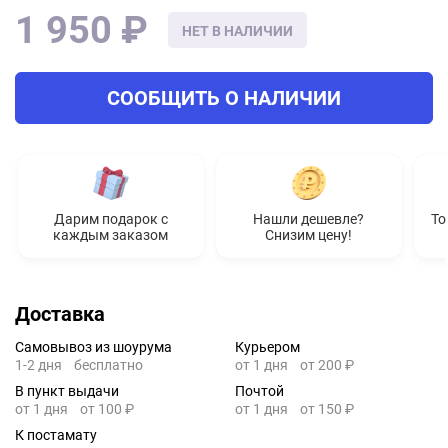
1 950 ₽
НЕТ В НАЛИЧИИ
СООБЩИТЬ О НАЛИЧИИ
Дарим подарок с
Нашли дешевле?
То
каждым заказом
Снизим цену!
Доставка
Самовывоз из шоурума
Курьером
1-2 дня
бесплатно
от 1 дня
от 200 ₽
В пункт выдачи
Почтой
от 1 дня
от 100 ₽
от 1 дня
от 150 ₽
К постамату