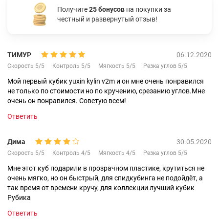
Получите
25 бонусов
на покупки за
честный и развернутый отзыв!
ТИМУР
06.12.2020
Скорость 5/5
Контроль 5/5
Мягкость 5/5
Резка углов 5/5
Мой первый кубик yuxin kylin v2m и он мне очень понравился
не только по стоимости но по кручению, срезанию углов.Мне
очень он понравился. Советую всем!
Ответить
Дима
30.05.2020
Скорость 5/5
Контроль 4/5
Мягкость 4/5
Резка углов 5/5
Мне этот куб подарили в прозрачном пластике, крутиться не
очень мягко, но он быстрый, для спидкубинга не подойдёт, а
так время от времени кручу, для коллекции лучший кубик
Рубика
Ответить