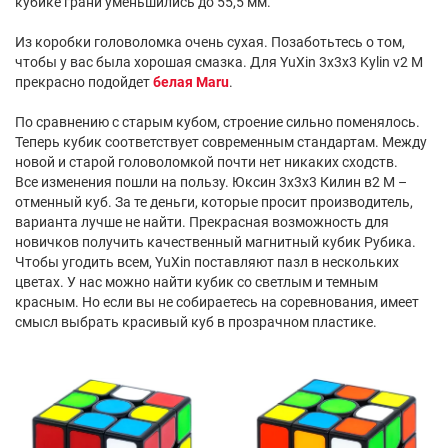
кубике грани уменьшились до 55,5 мм.
Из коробки головоломка очень сухая. Позаботьтесь о том,
чтобы у вас была хорошая смазка. Для YuXin 3x3x3 Kylin v2 M
прекрасно подойдет
белая Maru
.
По сравнению с старым кубом, строение сильно поменялось.
Теперь кубик соответствует современным стандартам. Между
новой и старой головоломкой почти нет никаких сходств.
Все изменения пошли на пользу. Юксин 3х3х3 Килин в2 М –
отменный куб. За те деньги, которые просит производитель,
варианта лучше не найти. Прекрасная возможность для
новичков получить качественный магнитный кубик Рубика.
Чтобы угодить всем, YuXin поставляют пазл в нескольких
цветах. У нас можно найти кубик со светлым и темным
красным. Но если вы не собираетесь на соревнования, имеет
смысл выбрать красивый куб в прозрачном пластике.