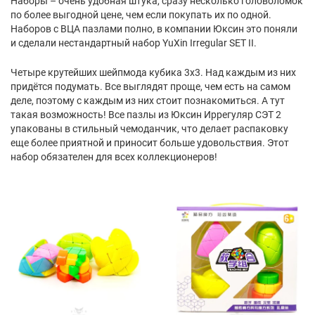
Наборы – очень удобная штука, сразу несколько головоломок
по более выгодной цене, чем если покупать их по одной.
Наборов с ВЦА пазлами полно, в компании Юксин это поняли
и сделали нестандартный набор YuXin Irregular SET II.
Четыре крутейших шейпмода кубика 3х3. Над каждым из них
придётся подумать. Все выглядят проще, чем есть на самом
деле, поэтому с каждым из них стоит познакомиться. А тут
такая возможность! Все пазлы из Юксин Иррегуляр СЭТ 2
упакованы в стильный чемоданчик, что делает распаковку
еще более приятной и приносит больше удовольствия. Этот
набор обязателен для всех коллекционеров!