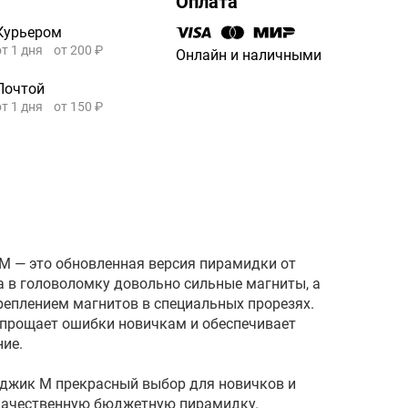
Оплата
Курьером
от 1 дня
от 200 ₽
Онлайн и наличными
Почтой
от 1 дня
от 150 ₽
ic M — это обновленная версия пирамидки от
а в головоломку довольно сильные магниты, а
реплением магнитов в специальных прорезях.
прощает ошибки новичкам и обеспечивает
ние.
джик М прекрасный выбор для новичков и
 качественную бюджетную пирамидку.