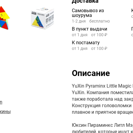
Доставка
Самовывоз из
шоурума
1-2 дня
бесплатно
В пункт выдачи
от 1 дня
от 100 ₽
К постамату
от 1 дня
от 100 ₽
Описание
YuXin Pyraminx Little Mag
YuXin. Компания поместил
также поработала над зак
n
Конструкция головоломки 
жины
плавное и приятное враще
Юксин Пираминкс Литл Мэ
любителей, которые ищут