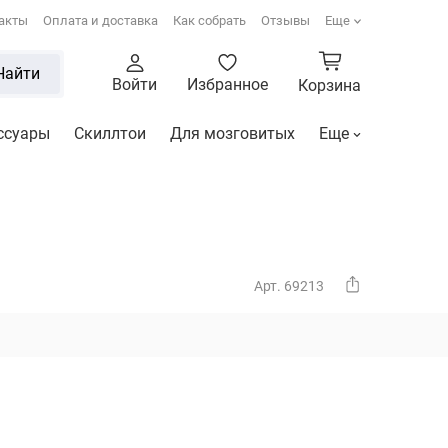
акты
Оплата и доставка
Как собрать
Отзывы
Еще
Найти
Войти
Избранное
Корзина
ссуары
Скиллтои
Для мозговитых
Еще
Арт. 69213