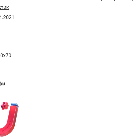
стик
4.2021
70x70
фи