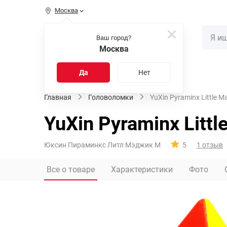
Москва
КАТАЛОГ
Ваш город?
Москва
Распродажа
Новинки
Да
Нет
Главная
Головоломки
YuXin Pyraminx Little M
YuXin Pyraminx Littl
Юксин Пираминкс Литл Мэджик М
5
1 отзыв
Все о товаре
Характеристики
Фото