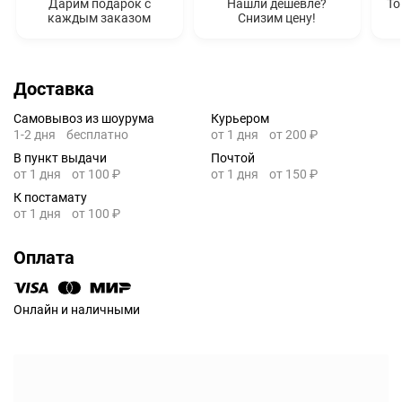
Дарим подарок с
Нашли дешевле?
То
каждым заказом
Снизим цену!
Доставка
Самовывоз из шоурума
Курьером
1-2 дня
бесплатно
от 1 дня
от 200 ₽
В пункт выдачи
Почтой
от 1 дня
от 100 ₽
от 1 дня
от 150 ₽
К постамату
от 1 дня
от 100 ₽
Оплата
Онлайн и наличными