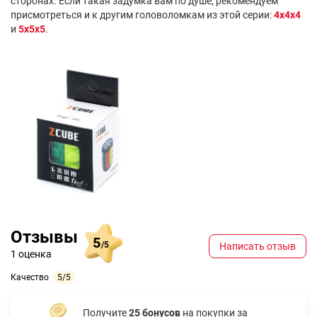
сторонах. Если такая задумка вам по душе, рекомендуем
присмотреться и к другим головоломкам из этой серии:
4x4x4
и
5x5x5
.
Отзывы
5
/5
Написать отзыв
1 оценка
Качество
5/5
Получите
25 бонусов
на покупки за