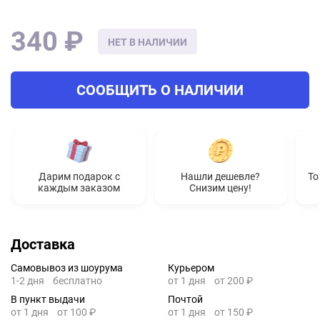
340 ₽
НЕТ В НАЛИЧИИ
СООБЩИТЬ О НАЛИЧИИ
Дарим подарок с
Нашли дешевле?
То
каждым заказом
Снизим цену!
Доставка
Самовывоз из шоурума
Курьером
1-2 дня
бесплатно
от 1 дня
от 200 ₽
В пункт выдачи
Почтой
от 1 дня
от 100 ₽
от 1 дня
от 150 ₽