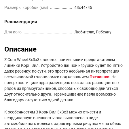
Размеры коробки (мм)
43x44x45
Рекомендации
Для кого
Любителю
,
Ребенку
Описание
Z Corn Wheel 3x3x3 является наименьшим представителем
линейки Корн Вил. Устройство данной игрушки будет понятно
даже ребенку: по сути, это просто необычная интерпретация
всем знакомой головоломки под названием
П
ятнашки
. На
поверхности цилиндра размещено несколько разноцветных
рядов из прямоугольников, способных свободно двигаться
друг относительно друга.Перемешивание пазла возможно
благодаря отсутствию одной детали.
К особенностям З Корн Вил 3х3х3 можно отнести и
неординарную внешность: она выполнена в виде
автомобильного колеса с характерными рисунками на обеих