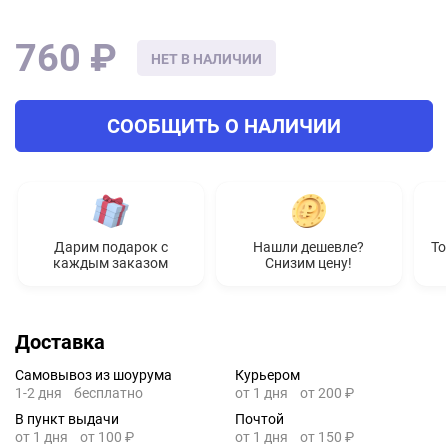
760 ₽
НЕТ В НАЛИЧИИ
СООБЩИТЬ О НАЛИЧИИ
Дарим подарок с
Нашли дешевле?
То
каждым заказом
Снизим цену!
Доставка
Самовывоз из шоурума
Курьером
1-2 дня
бесплатно
от 1 дня
от 200 ₽
В пункт выдачи
Почтой
от 1 дня
от 100 ₽
от 1 дня
от 150 ₽