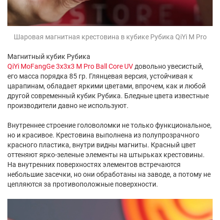
Шаровая магнитная крестовина в кубике Рубика QiYi M Pro
Магнитный кубик Рубика
QiYi MoFangGe 3x3x3 M Pro Ball Core UV
довольно увесистый,
его масса порядка 85 гр. Глянцевая версия, устойчивая к
царапинам, обладает яркими цветами, впрочем, как и любой
другой современный кубик Рубика. Бледные цвета известные
производители давно не используют.
Внутреннее строение головоломки не только функциональное,
но и красивое. Крестовина выполнена из полупрозрачного
красного пластика, внутри видны магниты. Красный цвет
оттеняют ярко-зеленые элементы на штырьках крестовины.
На внутренних поверхностях элементов встречаются
небольшие засечки, но они обработаны на заводе, а потому не
цепляются за противоположные поверхности.