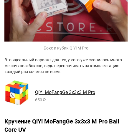
Бокс и кубик QiYi M Pro
Это идеальный вариант для тех, у кого уже скопилось много
мешочков и боксов, ведь переплачивать за комплектацию
каждый раз хочется не всем.
QiYi MoFangGe 3x3x3
M Pro
650 ₽
Кручение QiYi MoFangGe 3x3x3 M Pro Ball
Core UV