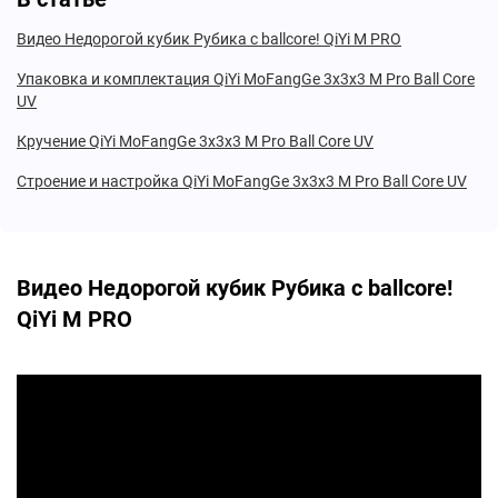
Видео Недорогой кубик Рубика с ballcore! QiYi M PRO
Упаковка и комплектация QiYi MoFangGe 3x3x3 M Pro Ball Core
UV
Кручение QiYi MoFangGe 3x3x3 M Pro Ball Core UV
Строение и настройка QiYi MoFangGe 3x3x3 M Pro Ball Core UV
Видео Недорогой кубик Рубика с ballcore!
QiYi M PRO