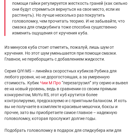
помощи гайки регулируется жесткость граней (как сильно
они будут стремиться вернуться на свое место, если их
растянуть). Но лучше несколько раз покрутить
головоломку, чем прочитать теорию. И не забывайте, что
смазка для спидкубинга тоже способна существенно
изменить ощущения от кручения куба.
Из минусов куба стоит отметить, пожалуй, лишь шум от
кручения. Но этот шум уменьшается при помощи смазки.
Главное, не переборщить с добавлением жидкости.
Серия QiYi MS – линейка скоростных кубиков Рубика для
любого уровня, но не дорогостоящая, а за умеренную
стоимость. Кубик
Чии М Про
“перезагрузил” эту серию и вывел
ее на новый уровень, ведь в сравнении со своим прямым
конкурентом, MoYu RS, этот куб крутится более
контролируемо, предсказуемо и с приятным балансом. И хоть
вы не получаете в комплекте красивые мешочки, боксы и
прочее, зато вы приобретаете самое главное – надежную
головоломку, которая прослужит долгие годы.
Подобрать головоломку в подарок для спидкубера или для