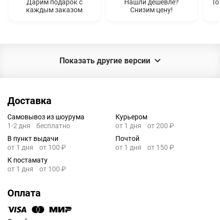
Дарим подарок с
Нашли дешевле?
То
каждым заказом
Снизим цену!
Показать другие версии
Доставка
Самовывоз из шоурума
Курьером
1-2 дня
бесплатно
от 1 дня
от 200 ₽
В пункт выдачи
Почтой
от 1 дня
от 100 ₽
от 1 дня
от 150 ₽
К постамату
от 1 дня
от 100 ₽
Оплата