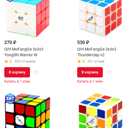
270 ₽
530 ₽
QiYi MoFangGe 3x3x3
QiYi MoFangGe 3x3x3
YongShi Warrior W
Thunderclap v2
5
5
420 отзывов
351 отзыв
В корзину
В корзину
Купить в 1 клик
Купить в 1 клик