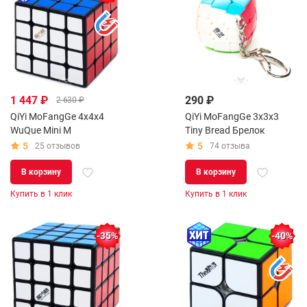
1 447 ₽
290 ₽
2 630 ₽
QiYi MoFangGe 4x4x4
QiYi MoFangGe 3x3x3
WuQue Mini M
Tiny Bread Брелок
5
5
25 отзывов
74 отзыва
В корзину
В корзину
Купить в 1 клик
Купить в 1 клик
-35%
-40%