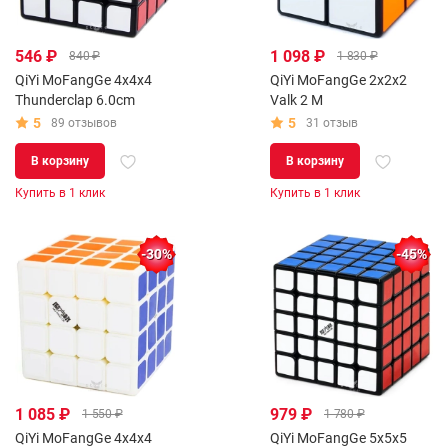
546 ₽
1 098 ₽
840 ₽
1 830 ₽
QiYi MoFangGe 4x4x4
QiYi MoFangGe 2x2x2
Thunderclap 6.0cm
Valk 2 M
5
5
89 отзывов
31 отзыв
В корзину
В корзину
Купить в 1 клик
Купить в 1 клик
-30%
-45%
1 085 ₽
979 ₽
1 550 ₽
1 780 ₽
QiYi MoFangGe 4x4x4
QiYi MoFangGe 5x5x5