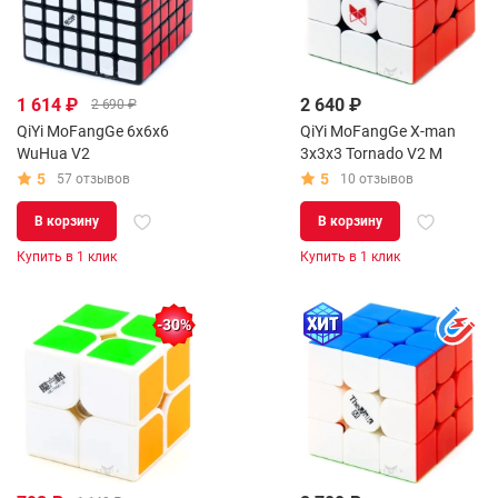
1 614 ₽
2 640 ₽
2 690 ₽
QiYi MoFangGe 6x6x6
QiYi MoFangGe X-man
WuHua V2
3x3x3 Tornado V2 M
5
5
57 отзывов
10 отзывов
В корзину
В корзину
Купить в 1 клик
Купить в 1 клик
-30%