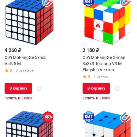
4 260 ₽
2 180 ₽
QiYi MoFangGe 5x5x5
QiYi MoFangGe X-man
Valk 5 M
3x3x3 Tornado V3 M
Flagship Version
5
7 отзывов
5
4 отзыва
В корзину
В корзину
Купить в 1 клик
Купить в 1 клик
-40%