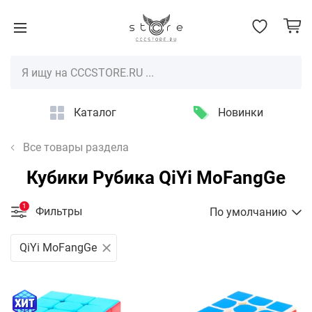
Каталог
Новинки
Все товары раздела
Кубики Рубика QiYi MoFangGe
0
0
0
0
:
0
0
:
0
0
РАСПРОДАЖА ЗАВЕРШЕНА
ТОЛЬКО СЕГОДНЯ!
дней
часов
минут
секунд
1
Фильтры
По умолчанию
QiYi MoFangGe