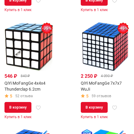
В корзину
В корзину
Купить в 1 клик
Купить в 1 клик
-35%
-45%
546 ₽
2 250 ₽
840 ₽
4 090 ₽
QiYi MoFangGe 4x4x4
QiYi MoFangGe 7x7x7
Thunderclap 6.2cm
WuJi
5
5
52 отзыва
59 отзывов
В корзину
В корзину
Купить в 1 клик
Купить в 1 клик