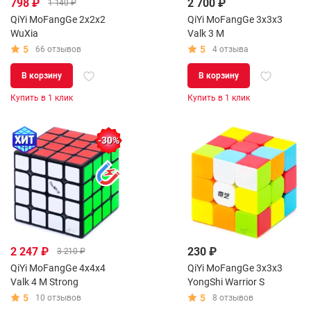
798 ₽
2 700 ₽
1 140 ₽
QiYi MoFangGe 2x2x2
QiYi MoFangGe 3x3x3
WuXia
Valk 3 M
5
5
66 отзывов
4 отзыва
В корзину
В корзину
Купить в 1 клик
Купить в 1 клик
-30%
2 247 ₽
230 ₽
3 210 ₽
QiYi MoFangGe 4x4x4
QiYi MoFangGe 3x3x3
Valk 4 M Strong
YongShi Warrior S
5
5
10 отзывов
8 отзывов