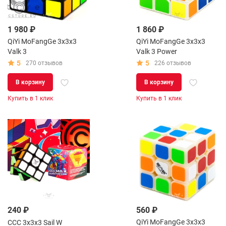
1 980 ₽
1 860 ₽
QiYi MoFangGe 3x3x3
QiYi MoFangGe 3x3x3
Valk 3
Valk 3 Power
5
5
270 отзывов
226 отзывов
В корзину
В корзину
Купить в 1 клик
Купить в 1 клик
240 ₽
560 ₽
QiYi MoFangGe 3x3x3
CCC 3x3x3 Sail W