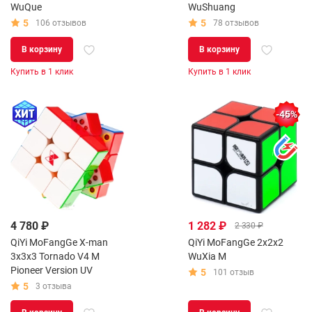
WuQue
WuShuang
5
5
106 отзывов
78 отзывов
В корзину
В корзину
Купить в 1 клик
Купить в 1 клик
-45%
4 780 ₽
1 282 ₽
2 330 ₽
QiYi MoFangGe X-man
QiYi MoFangGe 2x2x2
3x3x3 Tornado V4 M
WuXia M
Pioneer Version UV
5
101 отзыв
5
3 отзыва