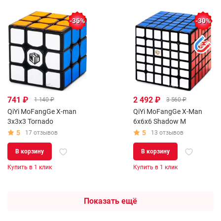
-35%
-30%
741 ₽
2 492 ₽
1 140 ₽
3 560 ₽
QiYi MoFangGe X-man
QiYi MoFangGe X-Man
3x3x3 Tornado
6x6x6 Shadow M
5
5
17 отзывов
13 отзывов
В корзину
В корзину
Купить в 1 клик
Купить в 1 клик
Показать ещё