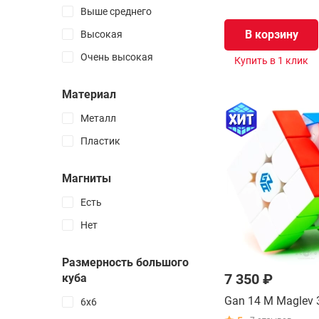
Скьюбы
Выше среднего
Скваеры
В корзину
Высокая
Часы Рубика
Очень высокая
Купить в 1 клик
FTO
Материал
3D печатные
Металл
Лимитированные
Пластик
На заказ
Авторские
Магниты
Брелоки
Есть
Наборы головоломок
Нет
Металлические
Размерность большого
Деревянные
7 350 ₽
куба
2D пазлы
Gan 14 M Maglev 
6х6
3D пазлы