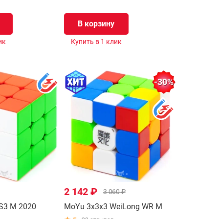
В корзину
ик
Купить в 1 клик
-30%
2 142 ₽
3 060 ₽
S3 M 2020
MoYu 3x3x3 WeiLong WR M