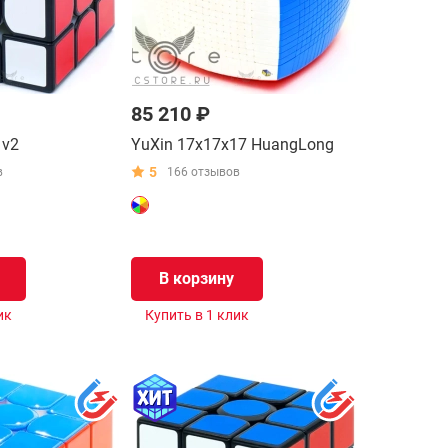
85 210 ₽
 v2
YuXin 17x17x17 HuangLong
5
в
166 отзывов
В корзину
ик
Купить в 1 клик