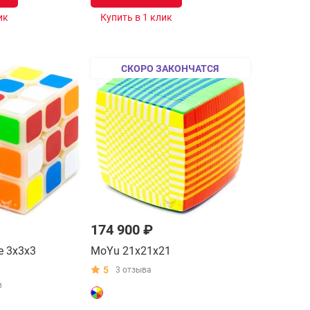
ик
Купить в 1 клик
СКОРО ЗАКОНЧАТСЯ
174 900 ₽
e 3x3x3
MoYu 21x21x21
5
3 отзыва
в