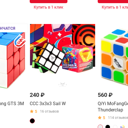
Купить в 1 клик
Купить в 1 кл
НЧАТСЯ
240 ₽
560 ₽
ong GTS 3M
CCC 3x3x3 Sail W
QiYi MoFangG
Thunderclap
5
16 отзывов
5
114 отзыво