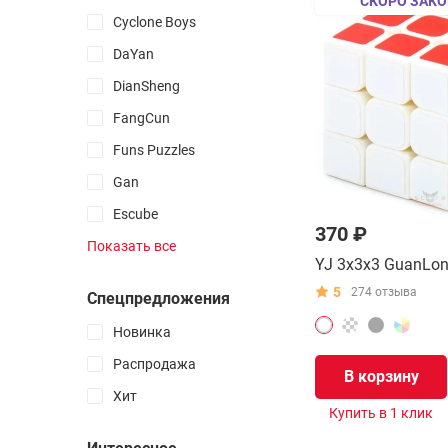
СКОРО ЗАКО
Все товары раздела
Cyclone Boys
DaYan
Изменяющие форму
DianSheng
3D Мозаики
FangCun
Зеркальные
Funs Puzzles
Змейки
Шестеренчатые
Gan
Фирменные 3D-печатные
Escube
370 ₽
Heshu
3D печатные
Показать все
YJ 3x3x3 GuanLo
Самые простые
Vin Cube
Самые сложные
5
274 отзыва
Спецпредложения
YZ
Многослойные
ZePuzzles
Новинка
Бобовые головоломки
KungFu
Распродажа
В корзину
Кубоиды
LanLan
Хит
Купить в 1 клик
Lefun
Игральные карты