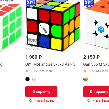
НЧАТСЯ
1 980 ₽
2 150 ₽
ng
QiYi MoFangGe 3x3x3 Valk 3
Gan 356 M 3x
5
5
270 отзывов
59 отзывов
В корзину
В корзину
Купить в 1 клик
Купить в 1 кл