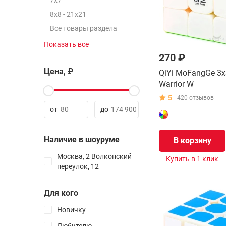
7x7
8x8 - 21x21
Все товары раздела
Показать все
Самые простые
270 ₽
головоломки
Цена, ₽
QiYi MoFangGe 3x
Лабиринты
Warrior W
Пазлы
5
420 отзывов
Электронные
от
до
Все товары раздела
Наличие в шоуруме
В корзину
Таймеры
Москва, 2 Волконский
Купить в 1 клик
Чехлы и боксы
переулок, 12
Запчасти
Смазка
Для кого
Атрибуты
Новичку
Наклейки