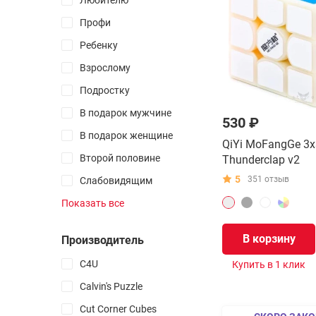
Любителю
Логотипы
Профи
Маты
Ребенку
Все товары раздела
Взрослому
Йо-Йо
Подростку
Пенспиннинг
В подарок мужчине
530 ₽
Неокубы
В подарок женщине
QiYi MoFangGe 3
Капстекинг
Второй половине
Thunderclap v2
Спиннеры
5
351 отзыв
Слабовидящим
Фингерборды
Дальтоникам
Показать все
Кендамы
Коллеге
Антистрессы
В корзину
Производитель
Начальнику
Поп Ит
C4U
Купить в 1 клик
Симпл Димпл
Фиджет кубы
Calvin's Puzzle
Мокуру
Cut Corner Cubes