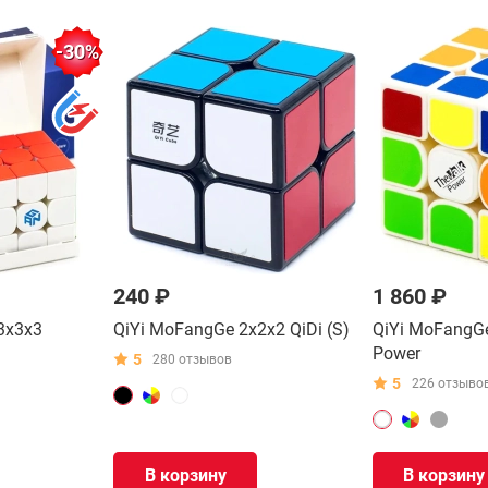
-30%
240 ₽
1 860 ₽
3x3x3
QiYi MoFangGe 2x2x2 QiDi (S)
QiYi MoFangGe
Power
5
280 отзывов
5
226 отзыво
В корзину
В корзину