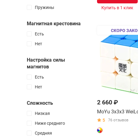
Мистери головоломки
Пружины
Купить в 1 клик
Все товары раздела
Магнитная крестовина
Растения + конструктор
СКОРО ЗАКО
Есть
Консервированные
Нет
наборы для выращивания
Все товары раздела
Настройка силы
магнитов
Поролоновые пули
Есть
Водный пистолет
Нет
Мыльные пузыри
Все товары раздела
2 660 ₽
Сложность
MoYu 3x3x3 WeiL
Кубики 2x2-7x7
Низкая
5
76 отзывов
Пирамидки
Ниже среднего
Мегаминксы
Средняя