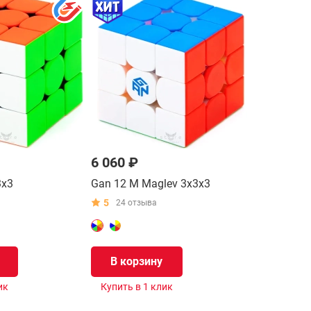
6 060 ₽
3x3
Gan 12 M Maglev 3x3x3
5
24 отзыва
В корзину
ик
Купить в 1 клик