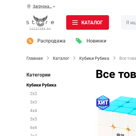
Загрузка...
КАТАЛОГ
Распродажа
Новинки
Главная
Каталог
Кубики Рубика
Все тов
Все то
Категории
Кубики Рубика
2x2
3х3
4x4
5x5
6x6