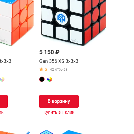
5 150 ₽
3x3x3
Gan 356 XS 3x3x3
5
42 отзыва
В корзину
ик
Купить в 1 клик