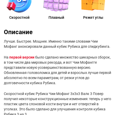
Скоростной
Плавный
Режет углы
Описание
Лучше. Быстрее. Мощнее. Именно такими словами Чии
Мофанг анонсировали данный кубик Рубика для спидкубинга.
На
первой версии
было сделано множество шикарных сборок,
в том числе два мировых рекорда, и вот Чии Мофангге
представили новую усовершенствованную версию.
Обновленная головоломка для детей и взрослых лучше первой
абсолютно по всем параметрам, от резки углов до
долговечности кубика Рубика.
Скоростной кубик Рубика Чии Мофанг 3х3х3 Валк 3 Повер
получил некоторые конструкционные изменения: теперь у него
пластик цвета слоновой кости внутри и нет отверстий в
уголках. Это было сделано для улучшения контроля кубика
Рубика 3 на 3.