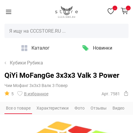
...
...
Каталог
Новинки
Кубики Рубика
QiYi MoFangGe 3x3x3 Valk 3 Power
Чии Мофанг 3х3х3 Валк 3 Повер
5
В избранное
Арт. 7581
Все о товаре
Характеристики
Фото
Отзывы
Видео