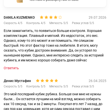
DANILA KUZMENKO
29.07.2026
Скорость 4/5
Контроль 4/5
Мягкость 5/5
Резка углов 5/5
Если замагнитить, то появиться больше контроля. Хорошая
комплектация. Плавный и мягкий. Из недостаток, это вес.
Однако, кому-то это может и не помешать. Не слишком
быстрый. Но этот фактор тоже на любителя. В итоге, могу
сказать, что кубик достроен внимания. Да, он усторел по
нынешнее время. Однако, мне интересно следить за историей
кубинга, и им можно хорошо собирать даже сейчас
Ответить
Денис Мустафин
26.04.2025
Скорость 5/5
Контроль 5/5
Мягкость 5/5
Резка углов 5/5
Это мой последний кубик рубика. Больше они мне не нужны
были... Он остается лучшим на мой взгляд, можно собирать
как 10 секунд, так и за 2 минуты. Покупал его лет 7 назад, до
сих пор как новенькие, хотя не один рекорд поставил с ним