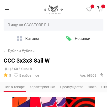
...
...
Каталог
Новинки
Кубики Рубика
CCC 3x3x3 Sail W
ЦЦЦ 3х3х3 Сэил В
5
В избранное
Арт. 68608
Все о товаре
Характеристики
Преимущества
Фото
От