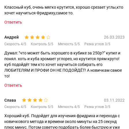
Классный куб, очень мягко крутится, хорошо срезает углы,кто
хочет научиться Фридриху,самое то.
Ответить
Андрей
26.03.2023
Скорость 4/5
Контроль 5/5
Мягкость 5/5
Резка углов 3/5
Думал: "что может быть хорошего в кубике за 250р?" купил и
понял. хоть и куба хромает углорез, но крутится прям круто!
куб подойдёт тем кто хочет научиться собирать его
ЛЮБИТЕЛЯМ И ПРОФИ ОН НЕ ПОДОЙДЁТ! А новичкам самое
то!
Ответить
Слава
03.11.2022
Скорость 4/5
Контроль 5/5
Мягкость 4/5
Резка углов 3/5
Хороший куб. Подойдет для изучения фридриха и перехода с
новичкового метода и времени около минуты на 25 секунд
плюс минус. Потом советую подобрать более быструю и уже