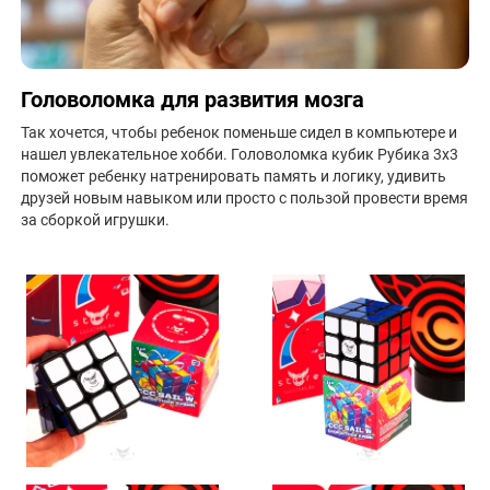
Если это ваш первый кубик Рубика для ребёнка, добавьте к
заказу детскую книгу «
Как собрать кубик Рубика?
» Она
написана простым языком и наглядно рассказывает обо всех
этапах сборки.
Головоломка для развития мозга
Так хочется, чтобы ребенок поменьше сидел в компьютере и
нашел увлекательное хобби. Головоломка кубик Рубика 3х3
поможет ребенку натренировать память и логику, удивить
друзей новым навыком или просто с пользой провести время
за сборкой игрушки.