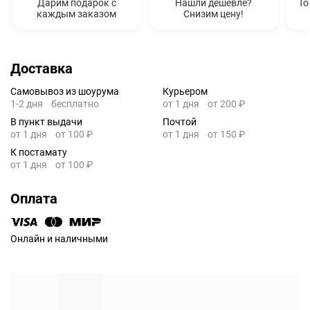
Дарим подарок с
Нашли дешевле?
То
каждым заказом
Снизим цену!
Доставка
Самовывоз из шоурума
Курьером
1-2 дня
бесплатно
от 1 дня
от 200 ₽
В пункт выдачи
Почтой
от 1 дня
от 100 ₽
от 1 дня
от 150 ₽
К постамату
от 1 дня
от 100 ₽
Оплата
Онлайн и наличными