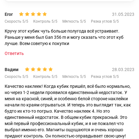
Eror
31.05.2023
Скорость 5/5
Контроль 5/5
Мягкость 5/5
Резка углов 5/5
Кручу этот кубик чуть больше полугода всё устраивает.
Раньше у меня был Gan 356 m и могу сказать что этот куб
лучше. Всем советую к покупки
Ответить
Вадим
28.03.2023
Скорость 5/5
Контроль 5/5
Мягкость 5/5
Резка углов 5/5
Качество наклеек! Когда кубик пришёл, всё было нормально,
но через 1-2 недели проявился единственный недостаток. У
меня на красной, синей, и особенно белой стороне наклейки
начали по краям отрываться. И теперь это выглядит так, как
будто их кто-то погрыз. Качество наклеек 4. Но это
единственный недостаток. В общем кубик прекрасный. Это
мой первый профессиональный кубик, и я не пожалел что
выбрал именно его. Магниты ощущаются и очень хорошо
придают контроль. Он полностью оправдывает свою цену!