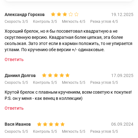
Александр Горохов
19.12.2025
Скорость 3/5
Контроль 3/5
Мягкость 4/5
Резка углов 4/5
Хороший брелок, но я бы посоветовал квадратную а не
скругленную версию. Квадратная более цепкая, эта более
скользкая. Зато этот если в карман положить, то не упирается
углами. По кручению обе версии +/- одинаковые.
Ответить
Даниил Долгов
17.09.2025
Скорость 5/5
Контроль 5/5
Мягкость 5/5
Резка углов 5/5
Крутой брелок с плавным кручением, всем советую к покупке!
P.S. он у меня - как венец в коллекции)
Ответить
Вася Иванов
06.09.2024
Скорость 5/5
Контроль 5/5
Мягкость 5/5
Резка углов 5/5