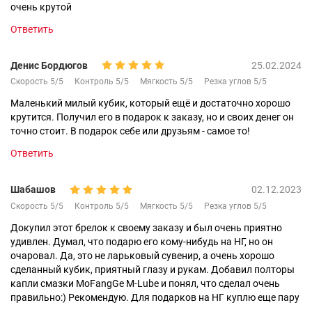
очень крутой
Ответить
Денис Бордюгов
25.02.2024
Скорость 5/5
Контроль 5/5
Мягкость 5/5
Резка углов 5/5
Маленький милый кубик, который ещё и достаточно хорошо
крутится. Получил его в подарок к заказу, но и своих денег он
точно стоит. В подарок себе или друзьям - самое то!
Ответить
Шабашов
02.12.2023
Скорость 5/5
Контроль 5/5
Мягкость 5/5
Резка углов 5/5
Докупил этот брелок к своему заказу и был очень приятно
удивлен. Думал, что подарю его кому-нибудь на НГ, но он
очаровал. Да, это не ларьковый сувенир, а очень хорошо
сделанный кубик, приятный глазу и рукам. Добавил полторы
капли смазки MoFangGe M-Lube и понял, что сделал очень
правильно:) Рекомендую. Для подарков на НГ куплю еще пару