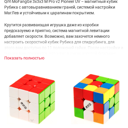
QiYi MoFangGe 3x3x3 M Pro v2 Pioneer UV – магнитный кубик
Рубика с автовыравниванием граней, системой настройки
МагЛев и устойчивым к царапинам покрытием.
Крутится развивающая игрушка даже из коробки
предсказуемо и приятно, система магнитной левитации
добавляет скорости. Возможно, вам захочется немного
настроить скоростной кубик Рубика для спидкубинга, для
этого вам доступно по 11 положений гайки. После настройки и
смазки вам покажется, что у вас в руках дорогой флагман!
Показать полностью
Такой регулировки хватит многим спидкуберам, которые
ценят простоту и надежность строения.
Крестовина с ответными магнитами в ножках углов и ребер
выравнивает грань автоматически, вы прикладываете
меньше усилий при вращении! Обычно такие технологии
ставят на флагманские дорогие модели.
Всего в игрушке 88 магнитов: 48 стандартных, 12 в системе
настройки, 28 в крестовине и ножках элементов. При этом
масса головоломки 76 гр.