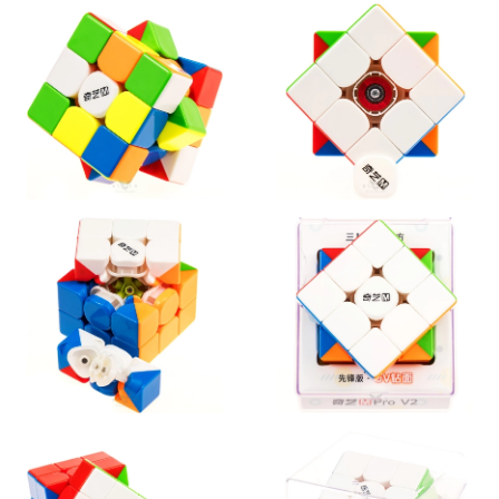
Это приятная развивающая головоломка для детей и
взрослых, вы получите удовольствие от игры.
Если вы искали магнитный кубик Рубика для профессионалов
и любителей за доступную цену – это Чии Мофанг 3х3х3 М Про
в2 Пионер ЮВ. А если вы хотите более простую версию (без
замагниченной крестовины), присмотритесь к
QiYi MoFangGe 3x3x3 M Pro v2 Flagship
.
Кубики Рубика для начинающих и для профессионалов –
умный и полезный подарок на день рождения, подарок на
Новый год, подарок мальчику или девочке.