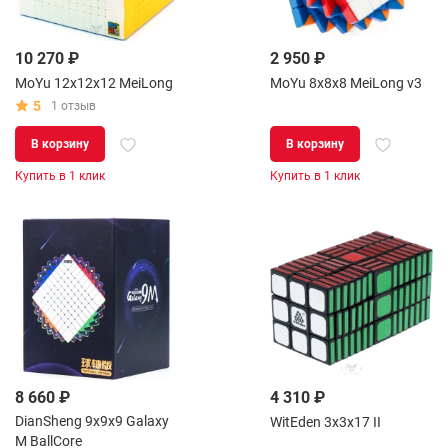
10 270 ₽
2 950 ₽
MoYu 12x12x12 MeiLong
MoYu 8x8x8 MeiLong v3
5
1 отзыв
В корзину
В корзину
Купить в 1 клик
Купить в 1 клик
8 660 ₽
4 310 ₽
DianSheng 9x9x9 Galaxy
WitEden 3x3x17 II
M BallCore