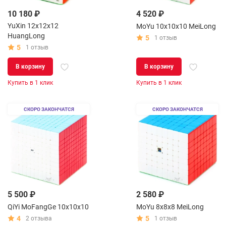
10 180 ₽
4 520 ₽
YuXin 12x12x12
MoYu 10x10x10 MeiLong
HuangLong
5
1 отзыв
5
1 отзыв
В корзину
В корзину
Купить в 1 клик
Купить в 1 клик
СКОРО ЗАКОНЧАТСЯ
СКОРО ЗАКОНЧАТСЯ
5 500 ₽
2 580 ₽
QiYi MoFangGe 10x10x10
MoYu 8x8x8 MeiLong
4
5
2 отзыва
1 отзыв