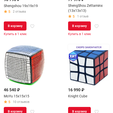
ShengShou Zettaminx
Shengshou 19x19x19
(13x13x13)
5
2 отзыва
5
1 отзыв
В корзину
В корзину
Купить в 1 клик
Купить в 1 клик
СКОРО ЗАКОНЧАТСЯ
46 540 ₽
16 990 ₽
MoYu 15x15x15
Knight Cube
5
10 отзывов
В корзину
В корзину