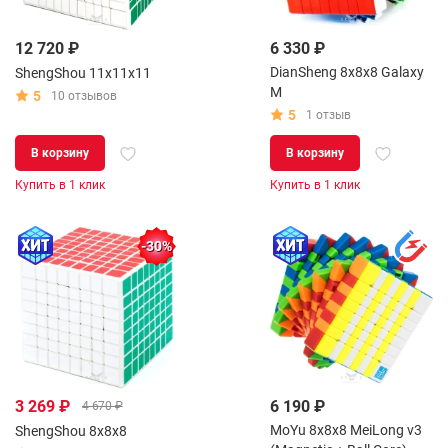
12 720 ₽
6 330 ₽
DianSheng 8x8x8 Galaxy
ShengShou 11x11x11
M
5
10 отзывов
5
1 отзыв
В корзину
В корзину
Купить в 1 клик
Купить в 1 клик
-30%
3 269 ₽
6 190 ₽
4 670 ₽
MoYu 8x8x8 MeiLong v3
ShengShou 8x8x8