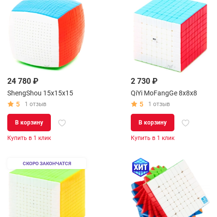
24 780 ₽
2 730 ₽
ShengShou 15x15x15
QiYi MoFangGe 8x8x8
5
5
1 отзыв
1 отзыв
В корзину
В корзину
Купить в 1 клик
Купить в 1 клик
СКОРО ЗАКОНЧАТСЯ