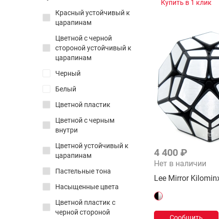
Купить в 1 клик
Красный устойчивый к
царапинам
Металлические
Деревянные
Цветной с черной
стороной устойчивый к
2D пазлы
царапинам
3D пазлы
Черный
Пятнашки
Белый
Цветной пластик
Кубики Рубика
Пятнашки
Цветной с черным
внутри
Таймеры
Цветной устойчивый к
4 400 ₽
царапинам
Нет в наличии
Пастельные тона
Lee Mirror Kilomin
Насыщенные цвета
Цветной пластик с
черной стороной
Сообщить