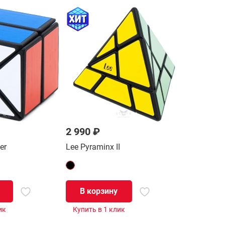
2 990 ₽
er
Lee Pyraminx II
В корзину
ик
Купить в 1 клик