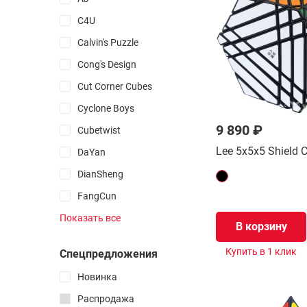
Антистрессы
C4U
Поп Ит
Calvin's Puzzle
Симпл Димпл
Фиджет кубы
Cong's Design
Мокуру
Cut Corner Cubes
Все товары раздела
Cyclone Boys
9 890 ₽
Cubetwist
Изменяющие форму
Lee 5x5x5 Shield 
DaYan
3D Мозаики
DianSheng
Зеркальные
FangCun
Змейки
Funs Puzzles
Шестеренчатые
Показать все
В корзину
Gan
Фирменные 3D-печатные
Купить в 1 клик
Спецпредложения
HelloCube
3D печатные
Самые простые
Grigorusha Puzzles
Новинка
Самые сложные
Heshu
Распродажа