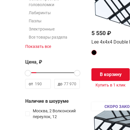
головоломки
Лабиринты
Пазлы
Электронные
5 550 ₽
Все товары раздела
Lee 4x4x4 Double 
Показать все
2x2
3х3
Цена, ₽
4x4
В корзину
5x5
6x6
от
до
Купить в 1 клик
7x7
8x8 - 21x21
Наличие в шоуруме
СКОРО ЗАКО
Все товары раздела
Москва, 2 Волконский
переулок, 12
Таймеры