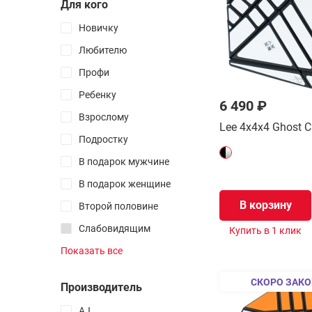
Для кого
Чехлы и боксы
Запчасти
Новичку
Смазка
Любителю
Атрибуты
Профи
Наклейки
Ребенку
Логотипы
6 490 ₽
Взрослому
Маты
Lee 4x4x4 Ghost 
Подростку
Все товары раздела
В подарок мужчине
Йо-Йо
В подарок женщине
Пенспиннинг
В корзину
Второй половине
Неокубы
Слабовидящим
Купить в 1 клик
Капстекинг
Дальтоникам
Показать все
Спиннеры
Коллеге
Фингерборды
СКОРО ЗАКО
Производитель
Начальнику
Кендамы
AJ