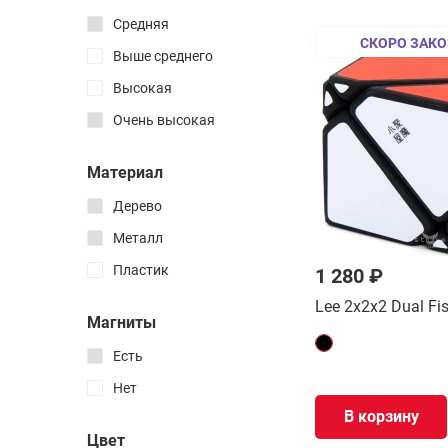
Все товары раздела
YuXin
Средняя
СКОРО ЗАКО
Z-cube
Кубики 2x2-7x7
Выше среднего
Fanxin
Пирамидки
Высокая
Мегаминксы
Mei Tong
Очень высокая
Скьюбы
Block Puzzle
Скваеры
Материал
Hanayama
Часы Рубика
Дерево
Eureka
FTO
Металл
Пластик
1 280 ₽
3D печатные
Lee 2x2x2 Dual Fi
Магниты
Лимитированные
На заказ
Есть
Авторские
Нет
Брелоки
В корзину
Цвет
Наборы головоломок