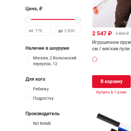
3х3
Цена, ₽
4x4
5x5
6x6
от
до
2 547 ₽
2 830 ₽
7x7
Игрушечное оруж
8x8 - 21x21
Наличие в шоуруме
см / мягкие пули
Все товары раздела
Москва, 2 Волконский
переулок, 12
Самые простые
головоломки
Для кого
В корзину
Лабиринты
Ребенку
Купить в 1 клик
Пазлы
Подростку
Электронные
Все товары раздела
Производитель
NO NAME
Таймеры