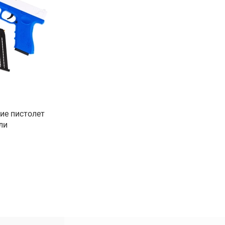
ие пистолет
ли