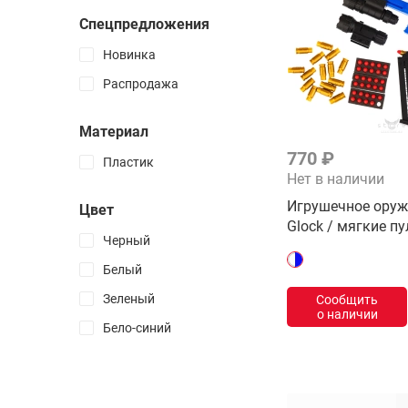
Чехлы и боксы
Спецпредложения
Запчасти
Новинка
Смазка
Распродажа
Атрибуты
Наклейки
Материал
Логотипы
770 ₽
Пластик
Маты
Нет в наличии
Все товары раздела
Игрушечное оруж
Цвет
Glock / мягкие пу
Йо-Йо
Черный
Пенспиннинг
Белый
Неокубы
Зеленый
Сообщить
о наличии
Капстекинг
Бело-синий
Спиннеры
Фингерборды
Кендамы