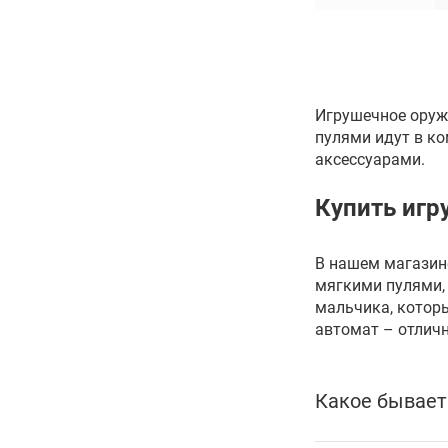
Многослойные
Бобовые головоломки
Кубоиды
Игрушечное оруж
Игральные карты
пулями идут в к
Шахматы
аксессуарами.
Покерные наборы
Купить игр
Картины по номерам
Мозаики
В нашем магазин
Логические
мягкими пулями, 
Все товары раздела
мальчика, которы
автомат – отлич
Магнитные
Для детей
Какое бывает
Деревянные сборные
Металлические сборные