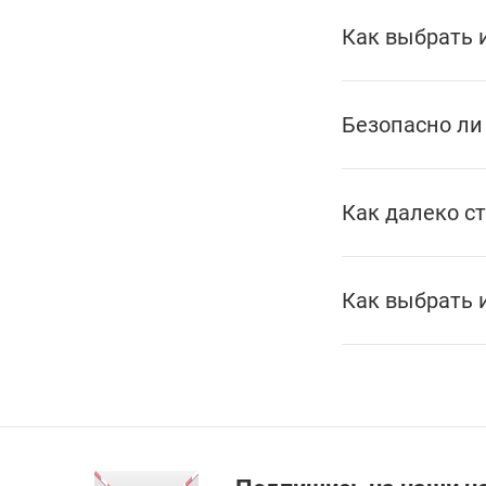
Интерьерные
Как выбрать 
3D пластиковые
Все товары раздела
Безопасно ли
Сертификаты
Мистери головоломки
Все товары раздела
Как далеко с
Растения + конструктор
Консервированные
Как выбрать 
наборы для выращивания
Все товары раздела
Кубики 2x2-7x7
Пирамидки
Мегаминксы