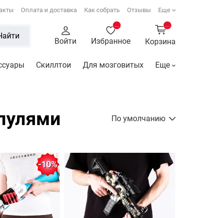
акты
Оплата и доставка
Как собрать
Отзывы
Еще
...
...
Найти
Войти
Избранное
Корзина
ссуары
Скиллтои
Для мозговитых
Еще
 пулями
По умолчанию
-10%