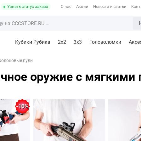
Узнать статус заказа
О нас
Акции
Новости и статьи
Конт
Кубики Рубика
2x2
3х3
Головоломки
Аксе
ролоновые пули
чное оружие с мягкими
-10%