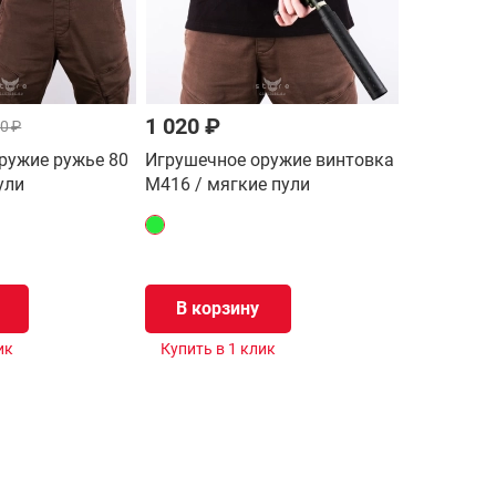
1 020 ₽
0 ₽
ружие ружье 80
Игрушечное оружие винтовка
ули
M416 / мягкие пули
В корзину
ик
Купить в 1 клик