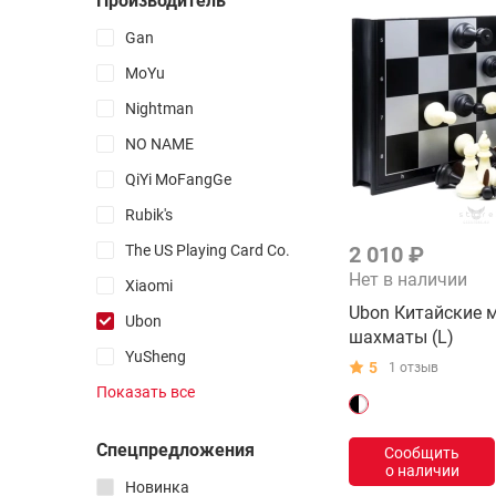
Производитель
Начальнику
Gan
Йо-Йо
Пенспиннинг
MoYu
Неокубы
Nightman
Капстекинг
NO NAME
Спиннеры
QiYi MoFangGe
Фингерборды
Rubik's
Кендамы
The US Playing Card Co.
2 010 ₽
Антистрессы
Нет в наличии
Xiaomi
Поп Ит
Ubon Китайские 
Симпл Димпл
Ubon
шахматы (L)
Фиджет кубы
YuSheng
5
1 отзыв
Xinliye
Мокуру
Показать все
Все товары раздела
Uguter
Спецпредложения
Ugears
Сообщить
о наличии
Изменяющие форму
Robotime
Новинка