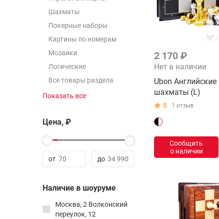
Шахматы
Покерные наборы
Картины по номерам
Мозаики
2 170 ₽
Нет в наличии
Логические
Все товары раздела
Ubon Английские
шахматы (L)
Показать все
2x2
5
1 отзыв
3х3
Цена, ₽
4x4
Сообщить
5x5
о наличии
6x6
от
до
7x7
8x8 - 21x21
Наличие в шоуруме
Все товары раздела
Москва, 2 Волконский
переулок, 12