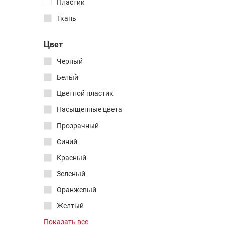
Пластик
Интерьерные
3D пластиковые
Ткань
Все товары раздела
Цвет
Сертификаты
Черный
Мистери головоломки
Белый
Все товары раздела
Цветной пластик
Насыщенные цвета
Растения + конструктор
Прозрачный
Консервированные
наборы для выращивания
Синий
Все товары раздела
Красный
Зеленый
Поролоновые пули
Оранжевый
Водный пистолет
Желтый
Мыльные пузыри
Фиолетовый
Показать все