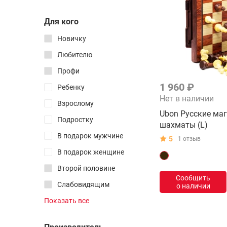
Самые простые
головоломки
Для кого
Лабиринты
Новичку
Пазлы
Любителю
Электронные
Профи
Все товары раздела
1 960 ₽
Ребенку
Нет в наличии
Таймеры
Взрослому
Ubon Русские ма
Чехлы и боксы
Подростку
шахматы (L)
Запчасти
В подарок мужчине
5
1 отзыв
Смазка
В подарок женщине
Атрибуты
Второй половине
Наклейки
Сообщить
Слабовидящим
о наличии
Логотипы
Дальтоникам
Показать все
Маты
Коллеге
Все товары раздела