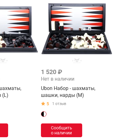
1 520 ₽
и
Нет в наличии
 шахматы,
Ubon Набор - шахматы,
 (L)
шашки, нарды (M)
5
1 отзыв
Сообщить
о наличии