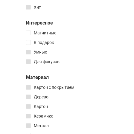
3D Мозаики
ZBToys
Хит
Зеркальные
CubicFun
Змейки
Интересное
CityScape
Шестеренчатые
Магнитные
Particula
Фирменные 3D-печатные
В подарок
3D печатные
Steel World
Умные
Самые простые
Самые сложные
Для фокусов
Многослойные
Материал
Бобовые головоломки
Кубоиды
Картон с покрытием
Дерево
Магнитные
Картон
Для детей
Керамика
Деревянные сборные
Металл
Металлические сборные