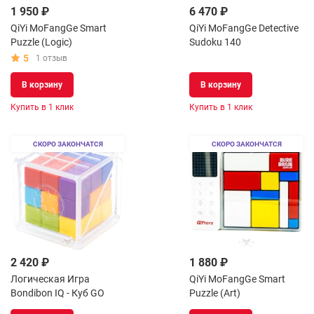
1 950 ₽
6 470 ₽
QiYi MoFangGe Smart
QiYi MoFangGe Detective
Puzzle (Logic)
Sudoku 140
5
1 отзыв
В корзину
В корзину
Купить в 1 клик
Купить в 1 клик
СКОРО ЗАКОНЧАТСЯ
СКОРО ЗАКОНЧАТСЯ
2 420 ₽
1 880 ₽
Логическая Игра
QiYi MoFangGe Smart
Bondibon IQ - Куб GO
Puzzle (Art)