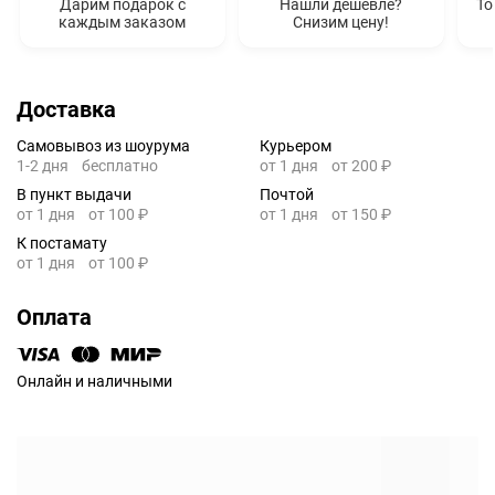
Дарим подарок с
Нашли дешевле?
То
каждым заказом
Снизим цену!
Доставка
Самовывоз из шоурума
Курьером
1-2 дня
бесплатно
от 1 дня
от 200 ₽
В пункт выдачи
Почтой
от 1 дня
от 100 ₽
от 1 дня
от 150 ₽
К постамату
от 1 дня
от 100 ₽
Оплата
Онлайн и наличными