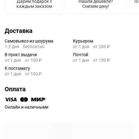
Дарим подарок с
Нашли дешевле?
То
каждым заказом
Снизим цену!
Доставка
Самовывоз из шоурума
Курьером
1-2 дня
бесплатно
от 1 дня
от 200 ₽
В пункт выдачи
Почтой
от 1 дня
от 100 ₽
от 1 дня
от 150 ₽
К постамату
от 1 дня
от 100 ₽
Оплата
Онлайн и наличными