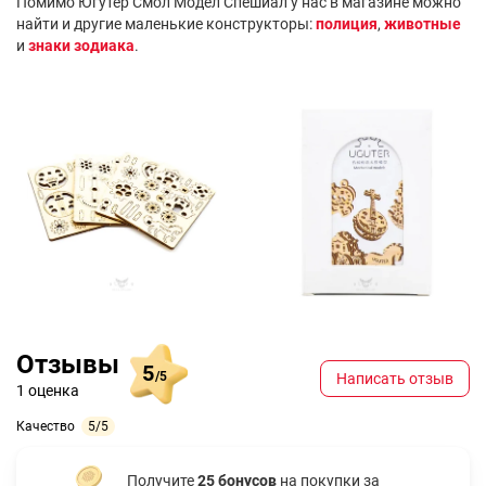
Помимо Югутер Смол Модел Спешиал у нас в магазине можно
найти и другие маленькие конструкторы:
полиция
,
животные
и
знаки зодиака
.
Отзывы
5
/5
Написать отзыв
1 оценка
Качество
5/5
Получите
25 бонусов
на покупки за