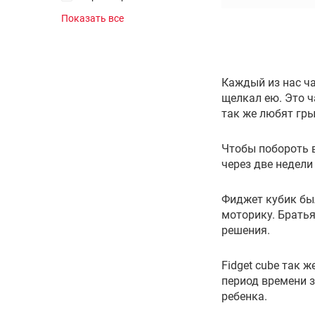
Шахматы
Бело-синий
Показать все
Покерные наборы
Бело-желтый
Картины по номерам
Бело-зеленый
Мозаики
Бело-розовый
Каждый из нас ча
Логические
щелкал ею. Это 
Все товары раздела
так же любят гры
Магнитные
Чтобы побороть в
через две недели
Для детей
Деревянные сборные
Фиджет кубик был
Металлические сборные
моторику. Братья
Интерьерные
решения.
3D пластиковые
Все товары раздела
Fidget cube так 
период времени 
ребенка.
Сертификаты