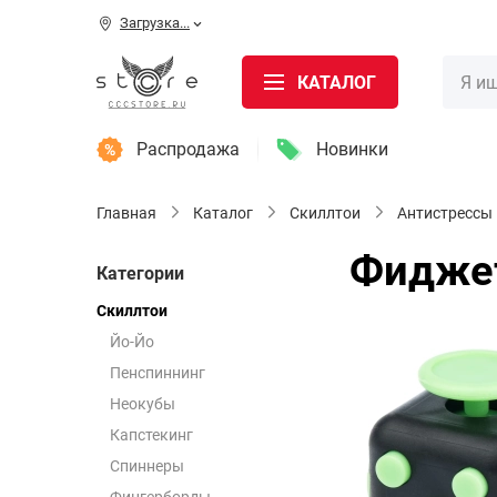
Загрузка...
КАТАЛОГ
Распродажа
Новинки
Главная
Каталог
Скиллтои
Антистрессы
Фиджет
Категории
Скиллтои
Йо-Йо
Пенспиннинг
Неокубы
Капстекинг
Спиннеры