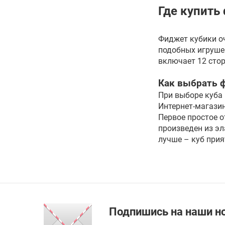
Мистери головоломки
Где купить
Все товары раздела
Фиджет кубики о
Растения + конструктор
подобных игрушек
включает 12 стор
Консервированные
наборы для выращивания
Как выбрать ф
Все товары раздела
При выборе куба 
Интернет-магази
Поролоновые пули
Первое простое о
произведен из э
Водный пистолет
лучше – куб прия
Мыльные пузыри
Все товары раздела
Кубики 2x2-7x7
Пирамидки
Подпишись на наши н
Мегаминксы