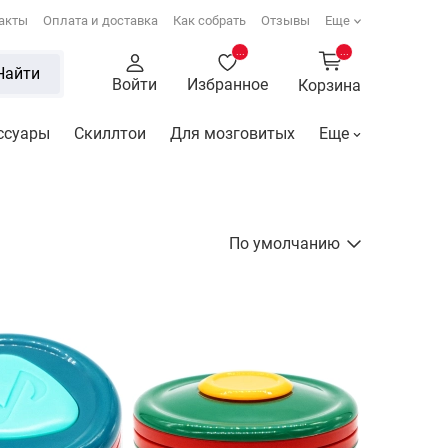
акты
Оплата и доставка
Как собрать
Отзывы
Еще
...
...
Найти
Войти
Избранное
Корзина
ссуары
Скиллтои
Для мозговитых
Еще
По умолчанию