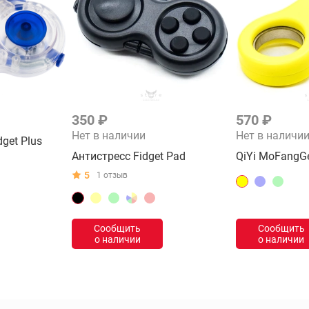
350 ₽
570 ₽
Нет в наличии
Нет в наличи
get Plus
Антистресс Fidget Pad
QiYi MoFangGe 
5
1 отзыв
Сообщить
Сообщить
о наличии
о наличии