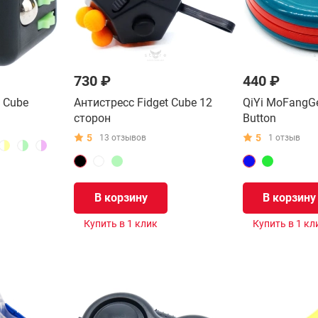
730 ₽
440 ₽
t Cube
Антистресс Fidget Cube 12
QiYi MoFangGe
сторон
Button
5
5
13 отзывов
1 отзыв
В корзину
В корзину
Купить в 1 клик
Купить в 1 кл