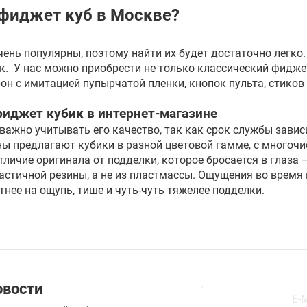
 фиджет куб в Москве?
чень популярны, поэтому найти их будет достаточно легк
. У нас можно приобрести не только классический фиджет 
он с имитацией пупырчатой пленки, кнопок пульта, стиков
иджет кубик в интернет-магазине
важно учитывать его качество, так как срок службы зависи
ны предлагают кубики в разной цветовой гамме, с много
тличие оригинала от подделки, которое бросается в глаза 
ластичной резины, а не из пластмассы. Ощущения во врем
тнее на ощупь, тише и чуть-чуть тяжелее подделки.
овости