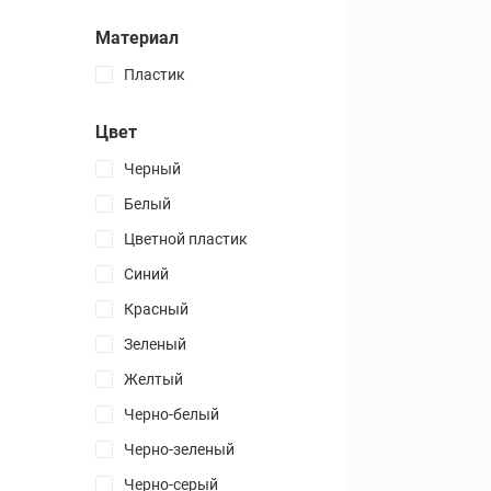
Все товары раздела
Материал
Изменяющие форму
Пластик
3D Мозаики
Цвет
Зеркальные
Змейки
Черный
Шестеренчатые
Белый
Фирменные 3D-печатные
Цветной пластик
3D печатные
Синий
Самые простые
Красный
Самые сложные
Зеленый
Многослойные
Желтый
Бобовые головоломки
Кубоиды
Черно-белый
Черно-зеленый
Игральные карты
Черно-серый