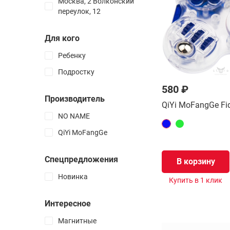
Москва, 2 Волконский
переулок, 12
Самые простые
головоломки
Для кого
Лабиринты
Ребенку
Пазлы
Подростку
Электронные
580 ₽
Все товары раздела
Производитель
QiYi MoFangGe Fid
NO NAME
Таймеры
QiYi MoFangGe
Чехлы и боксы
Запчасти
Спецпредложения
В корзину
Смазка
Новинка
Атрибуты
Купить в 1 клик
Наклейки
Интересное
Логотипы
Магнитные
Маты