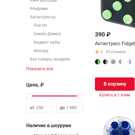
Фингерборды
Кендамы
Антистрессы
Поп Ит
390 ₽
Симпл Димпл
Фиджет кубы
Антистресс Fidge
Мокуру
5
29 отзывов
Все товары раздела
Показать все
2x2
3х3
В корзину
Цена, ₽
4x4
Купить в 1 клик
5x5
6x6
от
до
7x7
8x8 - 21x21
Наличие в шоуруме
Все товары раздела