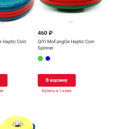
460 ₽
 Haptic Coin
QiYi MoFangGe Haptic Coin
Spinner
В корзину
ик
Купить в 1 клик