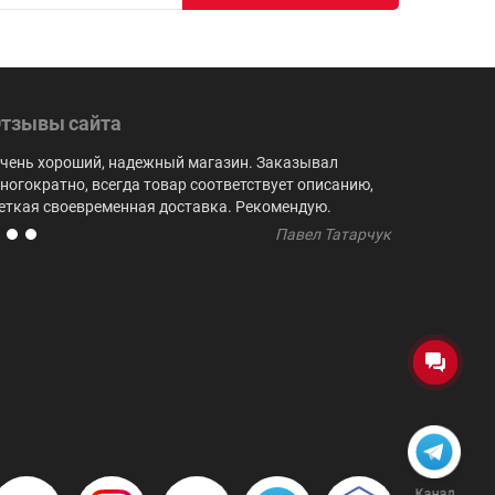
тзывы сайта
чень хороший, надежный магазин. Заказывал
Выбор куби
ногократно, всегда товар соответствует описанию,
не встреча
еткая своевременная доставка. Рекомендую.
регулярно 
Павел Татарчук