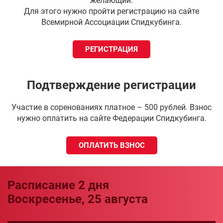
желающий.
Дисциплина
1 место
2 место
3 место
Для этого нужно пройти регистрацию на сайте
Всемирной Ассоциации Спидкубинга.
3x3x3
5000 ₽
3000 ₽
2000 ₽
2x2x2
2000 ₽
1500 ₽
1000 ₽
РЕГИСТРАЦИЯ
4x4x4
2000 ₽
1500 ₽
1000 ₽
3x3x3 Одной
Подтверждение регистрации
2000 ₽
1500 ₽
1000 ₽
рукой
Участие в соренованиях платное – 500 рублей. Взнос
5x5x5
2000 ₽
1500 ₽
1000 ₽
нужно оплатить на сайте Федерации Спидкубинга.
Мегаминкс
2000 ₽
1500 ₽
1000 ₽
ОПЛАТИТЬ ВЗНОС
Пирамидка
2000 ₽
1500 ₽
1000 ₽
Скьюб
2000 ₽
1500 ₽
1000 ₽
Расписание 2 дня
3x3x3
2000 ₽
1500 ₽
1000 ₽
Воскресенье, 25 августа
Вслепую
Скваер-1
2000 ₽
1500 ₽
1000 ₽