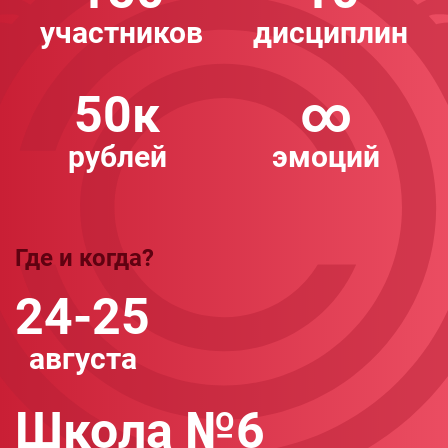
участников
дисциплин
50к
∞
рублей
эмоций
Где и когда?
24-25
августа
Школа №6