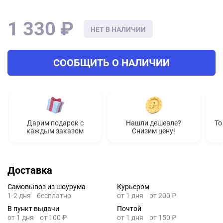
1 330 ₽
НЕТ В НАЛИЧИИ
СООБЩИТЬ О НАЛИЧИИ
Дарим подарок с
Нашли дешевле?
То
каждым заказом
Снизим цену!
Доставка
Самовывоз из шоурума
Курьером
1-2 дня
бесплатно
от 1 дня
от 200 ₽
В пункт выдачи
Почтой
от 1 дня
от 100 ₽
от 1 дня
от 150 ₽