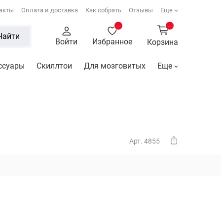
акты
Оплата и доставка
Как собрать
Отзывы
Еще
...
...
Найти
Войти
Избранное
Корзина
ссуары
Скиллтои
Для мозговитых
Еще
Арт. 4855