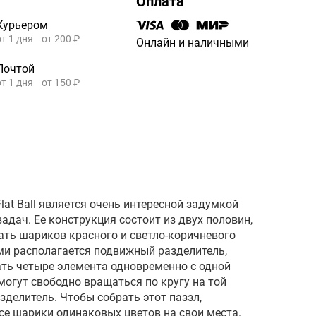
Оплата
Курьером
от 1 дня
от 200 ₽
Онлайн и наличными
Почтой
от 1 дня
от 150 ₽
at Ball является очень интересной задумкой
адач. Ее конструкция состоит из двух половин,
ть шариков красного и светло-коричневого
ми располагается подвижный разделитель,
ть четыре элемента одновременно с одной
огут свободно вращаться по кругу на той
азделитель. Чтобы собрать этот паззл,
се шарики одинаковых цветов на свои места.