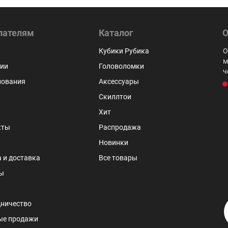
пателям
Каталог
О
 нигде
Крутой магазин с самыми низкими ценами,
Кубики Рубика
О
ду
работающая поддержка и отзывчивые консультанты.
м
ии
Головоломки
Магазин очень оперативно отправляет заказы!
ч
нования
Аксессуары
 Кияев
Олег Шемякин
Скиллтои
Хит
кты
Распродажа
Новинки
 и доставка
Все товары
ы
ничество
ые продажи