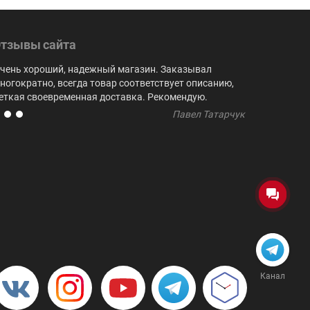
тзывы сайта
чень хороший, надежный магазин. Заказывал
Выбор куби
ногократно, всегда товар соответствует описанию,
не встреча
еткая своевременная доставка. Рекомендую.
регулярно 
Павел Татарчук