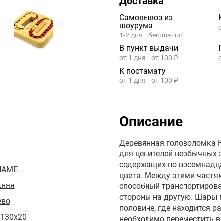
Доставка
Самовывоз из
шоурума
1-2 дня
бесплатно
В пункт выдачи
от 1 дня
от 100 ₽
К постамату
от 1 дня
от 100 ₽
Описание
Деревянная головоломка Fl
для ценителей необычных з
содержащих по восемнадца
NAME
цвета. Между этими частя
дняя
способный транспортирова
стороны на другую. Шары м
ево
половине, где находится р
x130x20
необходимо переместить в