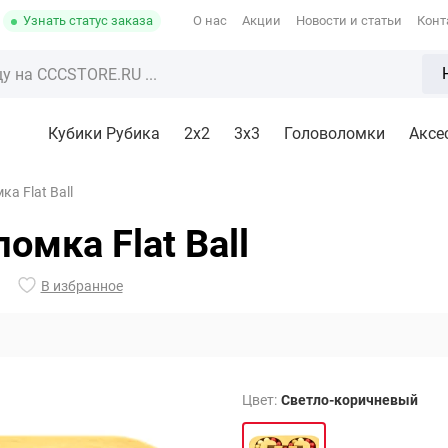
Узнать статус заказа
О нас
Акции
Новости и статьи
Конт
Кубики Рубика
2x2
3х3
Головоломки
Аксе
а Flat Ball
омка Flat Ball
В избранное
Цвет:
Светло-коричневый