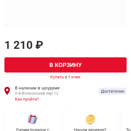
1 210 ₽
В КОРЗИНУ
Купить в 1 клик
В наличии в шоуруме
Достаточно
2-й Волконский пер.12
Как пройти?
Дарим подарок с
Нашли дешевле?
То