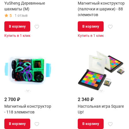
YuSheng Деревянные
Магнитный конструктор
шахматы (M)
(палочки и шарики) - 88
элементов
5
1 отзыв
В корзину
В корзину
Купить в 1 клик
Купить в 1 клик
2 700 ₽
2 340 ₽
Магнитный конструктор
Настольная игра Square
- 118 элементов
Up!
В корзину
В корзину