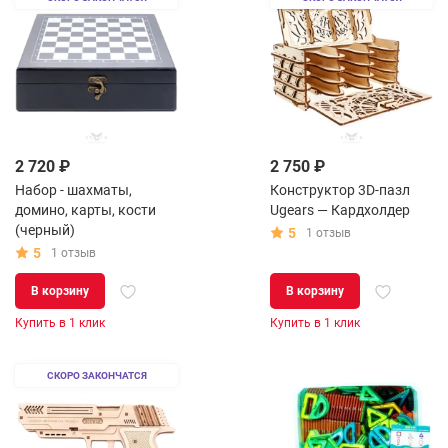
2 720 ₽
2 750 ₽
Набор - шахматы,
Конструктор 3D-пазл
домино, карты, кости
Ugears — Кардхолдер
(черный)
5
1 отзыв
5
1 отзыв
В корзину
В корзину
Купить в 1 клик
Купить в 1 клик
СКОРО ЗАКОНЧАТСЯ