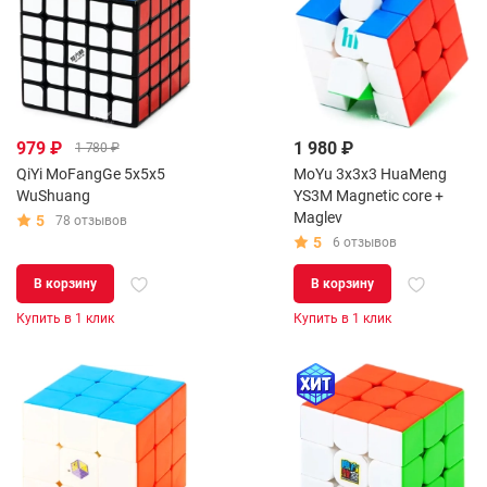
979 ₽
1 980 ₽
1 780 ₽
QiYi MoFangGe 5x5x5
MoYu 3x3x3 HuaMeng
WuShuang
YS3M Magnetic core +
Maglev
5
78 отзывов
5
6 отзывов
В корзину
В корзину
Купить в 1 клик
Купить в 1 клик