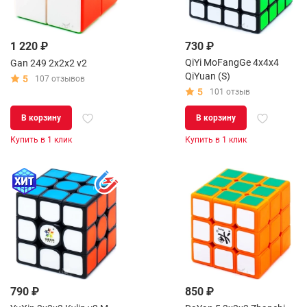
1 220 ₽
730 ₽
QiYi MoFangGe 4x4x4
Gan 249 2x2x2 v2
QiYuan (S)
5
107 отзывов
5
101 отзыв
В корзину
В корзину
Купить в 1 клик
Купить в 1 клик
790 ₽
850 ₽