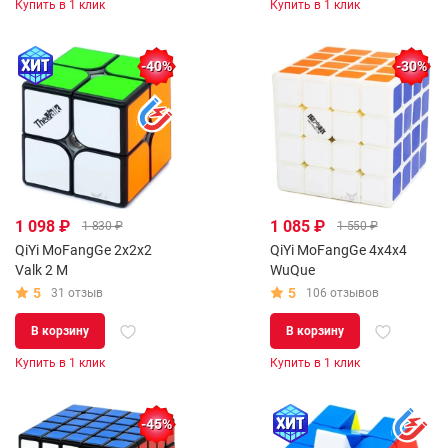
Купить в 1 клик
Купить в 1 клик
-40%
-30%
1 098 ₽
1 085 ₽
1 830 ₽
1 550 ₽
QiYi MoFangGe 2x2x2
QiYi MoFangGe 4x4x4
Valk 2 M
WuQue
5
5
31 отзыв
106 отзывов
В корзину
В корзину
Купить в 1 клик
Купить в 1 клик
-45%