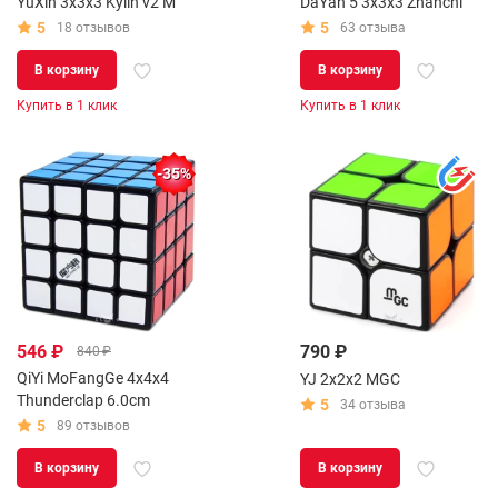
YuXin 3x3x3 Kylin v2 M
DaYan 5 3x3x3 Zhanchi
5
5
18 отзывов
63 отзыва
В корзину
В корзину
Купить в 1 клик
Купить в 1 клик
-35%
546 ₽
790 ₽
840 ₽
QiYi MoFangGe 4x4x4
YJ 2x2x2 MGC
Thunderclap 6.0cm
5
34 отзыва
5
89 отзывов
В корзину
В корзину