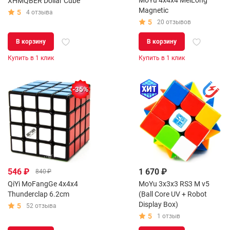
MoYu 4x4x4 MeiLong
XHMQBER Dollar Cube
Magnetic
5
4 отзыва
5
20 отзывов
В корзину
В корзину
Купить в 1 клик
Купить в 1 клик
-35%
546 ₽
1 670 ₽
840 ₽
QiYi MoFangGe 4x4x4
MoYu 3x3x3 RS3 M v5
Thunderclap 6.2cm
(Ball Core UV + Robot
Display Box)
5
52 отзыва
5
1 отзыв