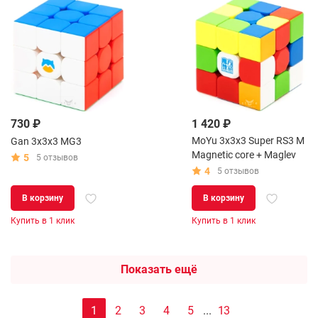
730 ₽
1 420 ₽
MoYu 3x3x3 Super RS3 M
Gan 3x3x3 MG3
Magnetic core + Maglev
5
5 отзывов
4
5 отзывов
В корзину
В корзину
Купить в 1 клик
Купить в 1 клик
Показать ещё
1
2
3
4
5
...
13