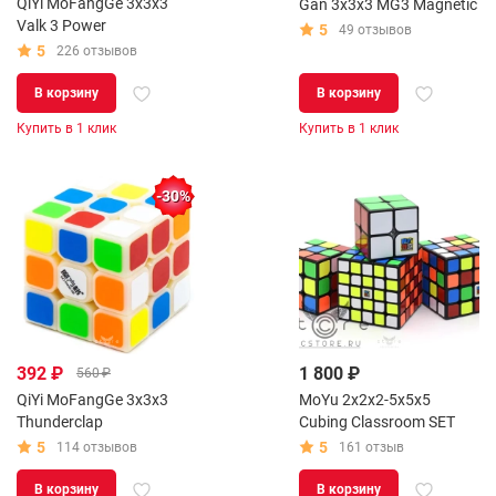
QiYi MoFangGe 3x3x3
Gan 3x3x3 MG3 Magnetic
Valk 3 Power
5
49 отзывов
5
226 отзывов
В корзину
В корзину
Купить в 1 клик
Купить в 1 клик
-30%
392 ₽
1 800 ₽
560 ₽
QiYi MoFangGe 3x3x3
MoYu 2x2x2-5x5x5
Thunderclap
Cubing Classroom SET
5
5
114 отзывов
161 отзыв
В корзину
В корзину