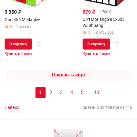
3 350 ₽
979 ₽
1 780 ₽
QiYi MoFangGe 5x5x5
Gan 356 M Maglev
WuShuang
5
4 отзыва
5
78 отзывов
В корзину
В корзину
Купить в 1 клик
Купить в 1 клик
Показать ещё
1
2
3
4
5
...
13
Наверх
Показано 32 товара из 410