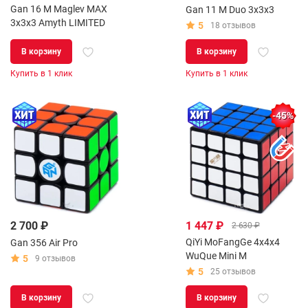
Gan 16 M Maglev MAX
Gan 11 M Duo 3x3x3
3x3x3 Amyth LIMITED
5
18 отзывов
В корзину
В корзину
Купить в 1 клик
Купить в 1 клик
-45%
2 700 ₽
1 447 ₽
2 630 ₽
QiYi MoFangGe 4x4x4
Gan 356 Air Pro
WuQue Mini M
5
9 отзывов
5
25 отзывов
В корзину
В корзину