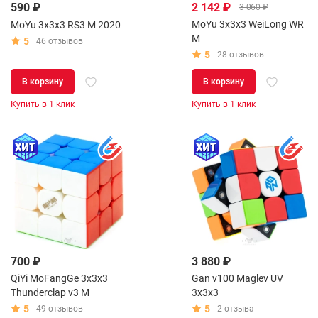
590 ₽
2 142 ₽
3 060 ₽
MoYu 3x3x3 WeiLong WR
MoYu 3x3x3 RS3 M 2020
M
5
46 отзывов
5
28 отзывов
В корзину
В корзину
Купить в 1 клик
Купить в 1 клик
700 ₽
3 880 ₽
QiYi MoFangGe 3x3x3
Gan v100 Maglev UV
Thunderclap v3 M
3x3x3
5
5
49 отзывов
2 отзыва