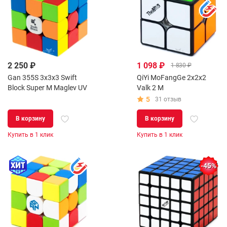
2 250 ₽
1 098 ₽
1 830 ₽
Gan 355S 3x3x3 Swift
QiYi MoFangGe 2x2x2
Block Super M Maglev UV
Valk 2 M
5
31 отзыв
В корзину
В корзину
Купить в 1 клик
Купить в 1 клик
-45%