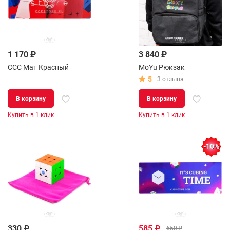
1 170 ₽
3 840 ₽
CCC Мат Красный
MoYu Рюкзак
5
3 отзыва
В корзину
В корзину
Купить в 1 клик
Купить в 1 клик
-10%
330 ₽
585 ₽
650 ₽