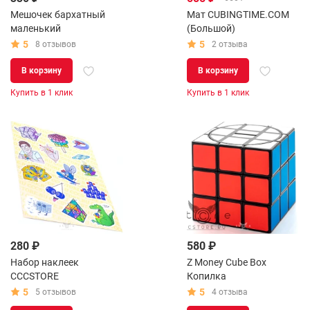
Мешочек бархатный
Мат CUBINGTIME.COM
маленький
(Большой)
5
5
8 отзывов
2 отзыва
В корзину
В корзину
Купить в 1 клик
Купить в 1 клик
280 ₽
580 ₽
Набор наклеек
Z Money Cube Box
CCCSTORE
Копилка
5
5
5 отзывов
4 отзыва