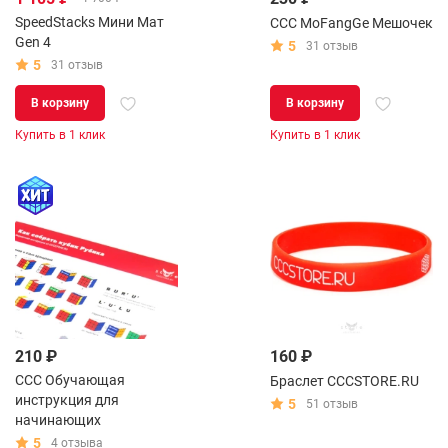
SpeedStacks Мини Мат
CCC MoFangGe Мешочек
Gen 4
5
31 отзыв
5
31 отзыв
В корзину
В корзину
Купить в 1 клик
Купить в 1 клик
210 ₽
160 ₽
CCC Обучающая
Браслет CCCSTORE.RU
инструкция для
5
51 отзыв
начинающих
5
4 отзыва