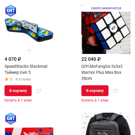
СКОРО ЗАКОНЧАТСЯ
4 070 ₽
22 040 ₽
SpeedStacks Stackmat
QiYi MoFangGe 3x3x3
Таймер Gen 5
Warrior Plus Max Box
38сm
5
4 отзыва
В корзину
В корзину
Купить в 1 клик
Купить в 1 клик