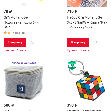
70 ₽
710 ₽
QiYi MoFangGe
Набор QiYi MoFangGe
Подставка под кубик
3x3x3 Sail W + Книга "Как
DNA
собрать кубик?"
5
5 отзывов
В корзину
В корзину
Купить в 1 клик
Купить в 1 клик
СКОРО ЗАКОНЧАТСЯ
500 ₽
390 ₽