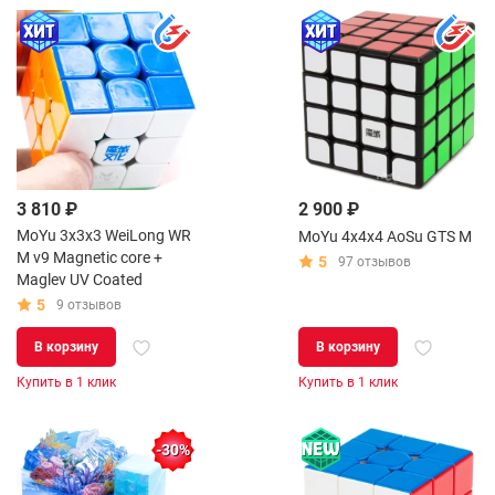
3 810 ₽
2 900 ₽
MoYu 3x3x3 WeiLong WR
MoYu 4x4x4 AoSu GTS M
M v9 Magnetic core +
5
97 отзывов
Maglev UV Coated
5
9 отзывов
В корзину
В корзину
Купить в 1 клик
Купить в 1 клик
-30%