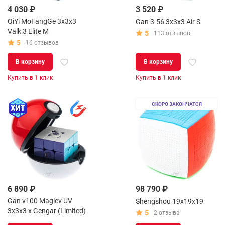
4 030 ₽
3 520 ₽
QiYi MoFangGe 3x3x3
Gan 3-56 3x3x3 Air S
Valk 3 Elite M
5
113 отзывов
5
16 отзывов
В корзину
В корзину
Купить в 1 клик
Купить в 1 клик
СКОРО ЗАКОНЧАТСЯ
6 890 ₽
98 790 ₽
Gan v100 Maglev UV
Shengshou 19x19x19
3x3x3 x Gengar (Limited)
5
2 отзыва