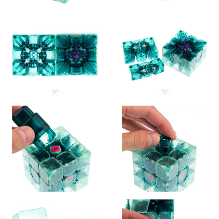
Летняя лимитка 2025 года создана для вечно
любознательных, неутомимых искателей, которые стремятся
покорять вершины и изучать новое.
Магнитный кубик Рубика для коллекции Ган 15 М Маглев
Эмеральдо ЛИМИТЕД – желанное приобретение для любого
спидкубера. Профессиональные кубики Рубика для
спидкубинга и их лимитированные версии – оригинальные
идеи подарков на Новый год и подарки на день рождения.