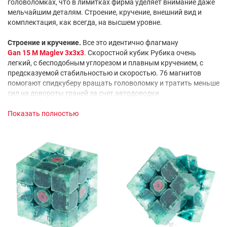
головоломках, что в лимитках фирма уделяет внимание даже
мельчайшим деталям. Строение, кручение, внешний вид и
комплектация, как всегда, на высшем уровне.
Строение и кручение.
Все это идентично флагману
Gan 15 M Maglev 3x3x3
. Скоростной кубик Рубика очень
легкий, с бесподобным углорезом и плавным кручением, с
предсказуемой стабильностью и скоростью. 76 магнитов
помогают спидкуберу вращать головоломку и тратить меньше
сил на довороты граней за счет автодоводки.
Показать полностью
Настройки.
Спидкуберам доступно по 6 регулировок для
каждой гайки в двойной системе настройки (в сумме 36
комбинаций), а также по 3 уровня силы магнитов.
Комплектация.
С головоломкой идет богатый комплект:
коллекционный мешочек, зеленый бокс со сменными
магнитами, ключ для настройки и ключ для снятия крышки
центра, карточки кубика Рубика и два набора стикеров.
Наклейки идут как в классической расцветке, так и красивые
с джунглями. И все это в невероятной коробке с
переливчатыми цветами!