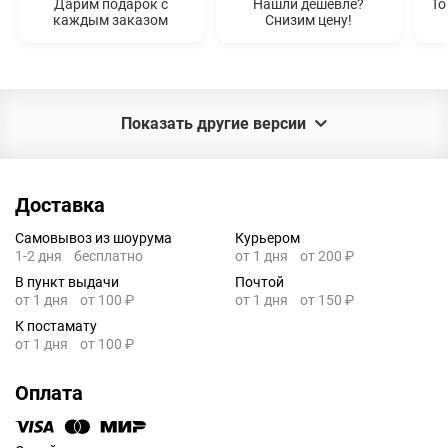
Дарим подарок с
Нашли дешевле?
То
каждым заказом
Снизим цену!
Показать другие версии
Доставка
Самовывоз из шоурума
Курьером
1-2 дня
бесплатно
от 1 дня
от 200 ₽
В пункт выдачи
Почтой
от 1 дня
от 100 ₽
от 1 дня
от 150 ₽
К постамату
от 1 дня
от 100 ₽
Оплата