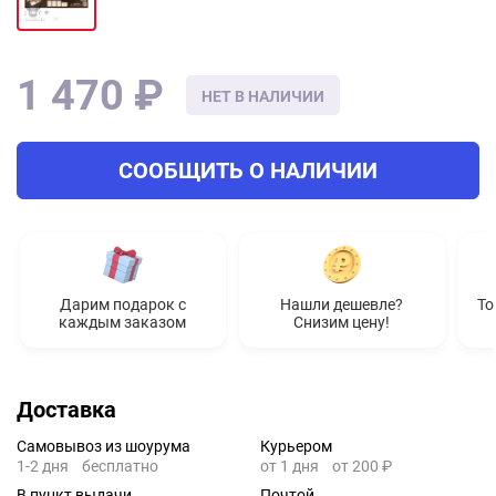
1 470 ₽
НЕТ В НАЛИЧИИ
СООБЩИТЬ О НАЛИЧИИ
Дарим подарок с
Нашли дешевле?
То
каждым заказом
Снизим цену!
Доставка
Самовывоз из шоурума
Курьером
1-2 дня
бесплатно
от 1 дня
от 200 ₽
В пункт выдачи
Почтой