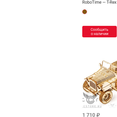
RoboTime — T-Rex
Металлические
Деревянные
2D пазлы
Сообщить
о наличии
3D пазлы
Пятнашки
Кубики Рубика
Пятнашки
Таймеры
1 710 ₽