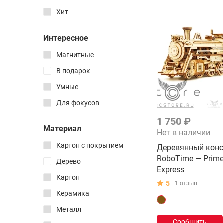
3D Мозаики
ZBToys
Хит
Зеркальные
CubicFun
Змейки
Интересное
CityScape
Шестеренчатые
Магнитные
Particula
Фирменные 3D-печатные
В подарок
3D печатные
Steel World
Умные
Самые простые
Самые сложные
Для фокусов
Многослойные
1 750 ₽
Материал
Бобовые головоломки
Нет в наличии
Кубоиды
Картон с покрытием
Деревянный конс
RoboTime — Prim
Дерево
Express
Магнитные
Картон
5
1 отзыв
Для детей
Керамика
Деревянные сборные
Металл
Металлические сборные
Сообщить