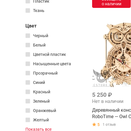
Пластик
Интерьерные
о наличии
3D пластиковые
Ткань
Все товары раздела
Цвет
Сертификаты
Черный
Мистери головоломки
Белый
Все товары раздела
Цветной пластик
Насыщенные цвета
Растения + конструктор
Прозрачный
Консервированные
наборы для выращивания
Синий
Все товары раздела
Красный
5 250 ₽
Нет в наличии
Зеленый
Поролоновые пули
Деревянный конс
Оранжевый
Водный пистолет
RoboTime — Owl C
Желтый
Мыльные пузыри
5
1 отзыв
Фиолетовый
Показать все