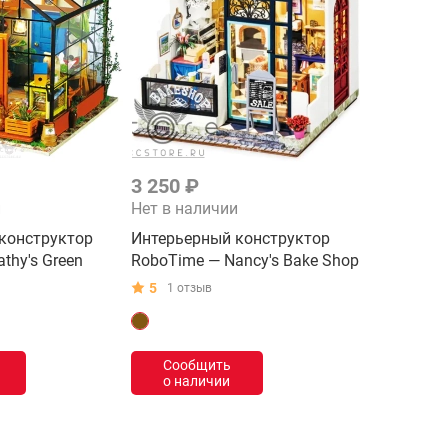
3 250 ₽
и
Нет в наличии
конструктор
Интерьерный конструктор
thy's Green
RoboTime — Nancy's Bake Shop
5
1 отзыв
Сообщить
о наличии