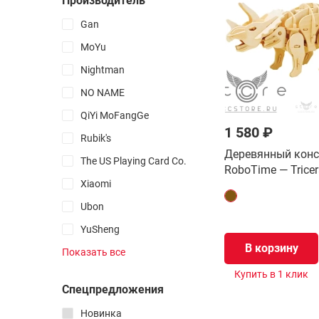
Производитель
Начальнику
Gan
Йо-Йо
Пенспиннинг
MoYu
Неокубы
Nightman
Капстекинг
NO NAME
Спиннеры
QiYi MoFangGe
Фингерборды
1 580 ₽
Rubik's
Кендамы
Деревянный конс
The US Playing Card Co.
Антистрессы
RoboTime — Tricer
Xiaomi
Поп Ит
Симпл Димпл
Ubon
Фиджет кубы
YuSheng
Xinliye
Мокуру
В корзину
Показать все
Все товары раздела
Uguter
Купить в 1 клик
Спецпредложения
Ugears
Изменяющие форму
Robotime
Новинка