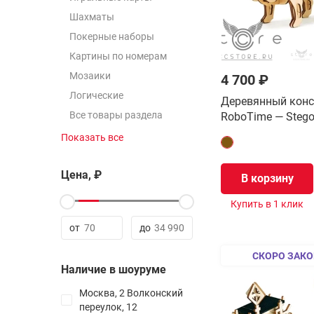
Шахматы
Покерные наборы
Картины по номерам
Мозаики
4 700 ₽
Логические
Деревянный конс
Все товары раздела
RoboTime — Stego
Показать все
2x2
3х3
Цена, ₽
В корзину
4x4
Купить в 1 клик
5x5
6x6
от
до
7x7
СКОРО ЗАКО
8x8 - 21x21
Наличие в шоуруме
Все товары раздела
Москва, 2 Волконский
переулок, 12