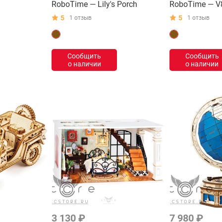
RoboTime — Lily's Porch
RoboTime — V8
5
5
1 отзыв
1 отзыв
Сообщить
Сообщить
о наличии
о наличии
3 130 ₽
7 980 ₽