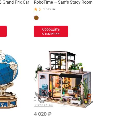
 Grand Prix Car
RoboTime — Sam's Study Room
5
1 отзыв
Сообщить
о наличии
4 020 ₽