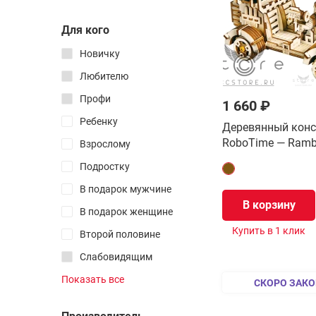
Самые простые
головоломки
Для кого
Лабиринты
Новичку
Пазлы
Любителю
Электронные
Профи
1 660 ₽
Все товары раздела
Ребенку
Деревянный конс
RoboTime — Rambl
Таймеры
Взрослому
Чехлы и боксы
Подростку
Запчасти
В подарок мужчине
Смазка
В корзину
В подарок женщине
Атрибуты
Купить в 1 клик
Второй половине
Наклейки
Слабовидящим
Логотипы
Дальтоникам
Показать все
Маты
СКОРО ЗАКО
Коллеге
Все товары раздела