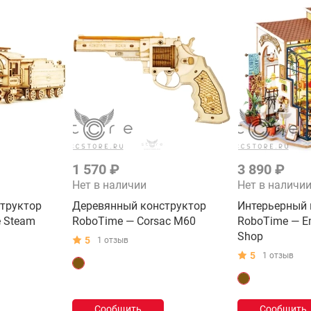
1 570 ₽
3 890 ₽
Нет в наличии
Нет в наличи
труктор
Деревянный конструктор
Интерьерный 
e Steam
RoboTime — Corsac M60
RoboTime — Em
Shop
5
1 отзыв
5
1 отзыв
Сообщить
Сообщить