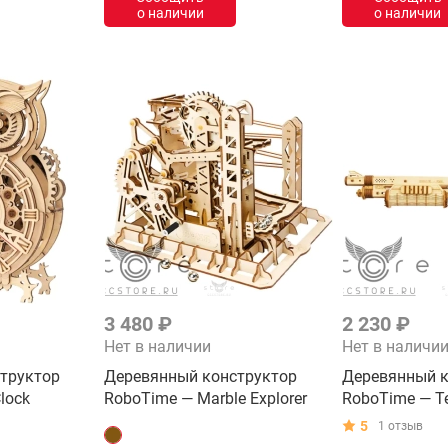
о наличии
о наличии
3 480 ₽
2 230 ₽
Нет в наличии
Нет в наличи
труктор
Деревянный конструктор
Деревянный к
lock
RoboTime — Marble Explorer
RoboTime — T
5
1 отзыв