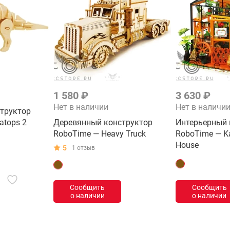
1 580 ₽
3 630 ₽
Нет в наличии
Нет в наличи
труктор
atops 2
Деревянный конструктор
Интерьерный 
RoboTime — Heavy Truck
RoboTime — Ka
House
5
1 отзыв
Сообщить
Сообщить
о наличии
о наличии