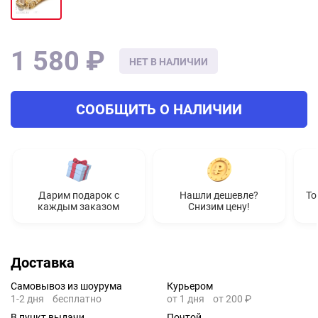
1 580 ₽
НЕТ В НАЛИЧИИ
СООБЩИТЬ О НАЛИЧИИ
Дарим подарок с
Нашли дешевле?
То
каждым заказом
Снизим цену!
Доставка
Самовывоз из шоурума
Курьером
1-2 дня
бесплатно
от 1 дня
от 200 ₽
В пункт выдачи
Почтой