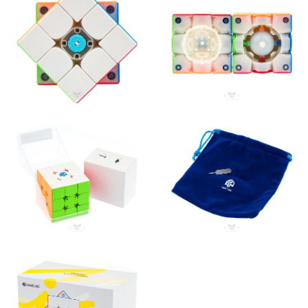
теперь они подходят для нового Gan Robot v2. Также эта
модель работает от другого типа батареек. Их хватает на 150
часов игры (против 330 и 700 в предыдущих моделях).
Это позволило существенно удешевить электронный кубик
Рубика!
Ган 356 Ай Керри Е 3х3х3 подходит как новичкам, так и профи.
Это отличный вариант, если вам не нужен гироскоп в
головоломке, а соревноваться и видеть свой прогресс очень
хочется! Такая развивающая головоломка – отличный
подарок на Новый год или день рождения, подарок ребенку и
даже взрослому человеку.