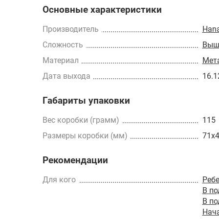
Основные характеристики
Производитель
Han
Сложность
Выш
Материал
Мет
Дата выхода
16.1
Габариты упаковки
Вес коробки (грамм)
115
Размеры коробки (мм)
71x
Рекомендации
Для кого
Реб
В п
В п
Нач