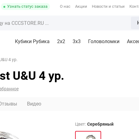
Узнать статус заказа
О нас
Акции
Новости и статьи
Конт
Кубики Рубика
2x2
3х3
Головоломки
Аксе
U&U 4 ур.
t U&U 4 ур.
збранное
Отзывы
Видео
Цвет:
Серебряный