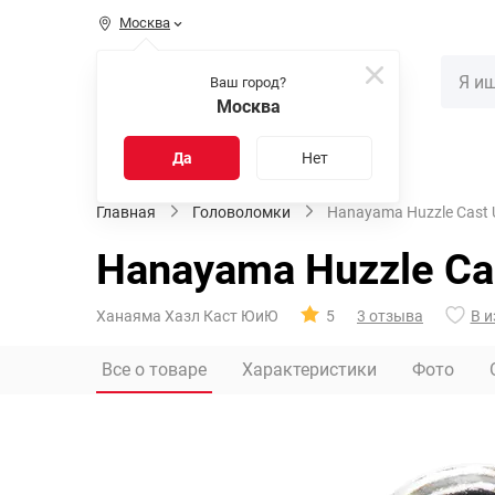
Москва
КАТАЛОГ
Ваш город?
Москва
Распродажа
Новинки
Да
Нет
Главная
Головоломки
Hanayama Huzzle Cast 
Hanayama Huzzle Cas
Ханаяма Хазл Каст ЮиЮ
5
3 отзыва
В и
Все о товаре
Характеристики
Фото