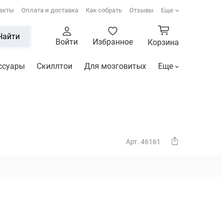
акты
Оплата и доставка
Как собрать
Отзывы
Еще
Найти
Войти
Избранное
Корзина
ссуары
Скиллтои
Для мозговитых
Еще
Арт. 46161