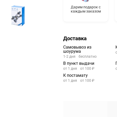
Дарим подарок с
каждым заказом
Доставка
Самовывоз из
шоурума
1-2 дня
бесплатно
В пункт выдачи
от 1 дня
от 100 ₽
К постамату
от 1 дня
от 100 ₽