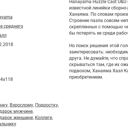
Hanayama Huzzle Cast U&U
известной линейки сборно
Ханаяма. По словам произв
ayama
Строение пазла совсем неп
е среднего
скрепленных с помощью че
бы потерять ее среди рабо
алл
2.2018
Но поиск решения этой го
заинтересовать: необходим
друга. Не думайте, что спр
скрываться там, где их ож
подвохом, Ханаяма Хазл К
приобретением.
44x118
енку
,
Взрослому
,
Подростку
,
одарок мужчине
,
одарок женщине
,
Коллеге
,
альнику